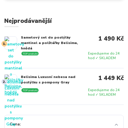
Nejprodávanější
1 490 Kč
Sametový set do postýlky
mantinel a polštářky Belisima,
1.
hnědá
Expedujeme do 24
TOP produkt
hod ✓ SKLADEM
1 449 Kč
Belisima Luxusní nebesa nad
2.
postýlku s pompony Gray
Expedujeme do 24
TOP produkt
hod ✓ SKLADEM
Cena: