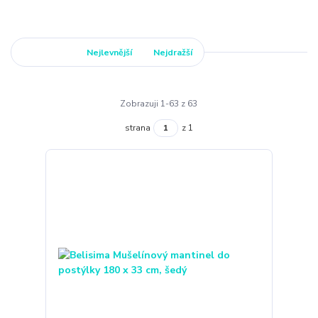
Nejnovější
Nejlevnější
Nejdražší
Zobrazuji 1-63 z 63
strana
z 1