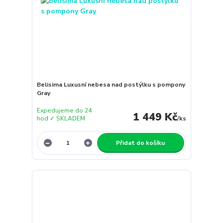
Belisima Luxusní nebesa nad postýlku s pompony
Gray
Expedujeme do 24
1 449 Kč
hod ✓ SKLADEM
/
ks
Přidat do košíku