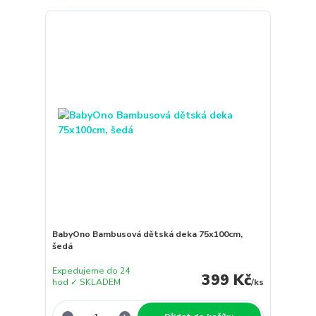
BabyOno Bambusová dětská deka 75x100cm,
šedá
Expedujeme do 24
399 Kč
hod ✓ SKLADEM
/
ks