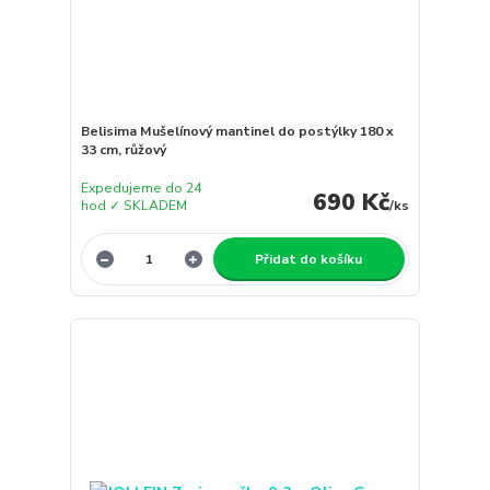
Belisima Mušelínový mantinel do postýlky 180 x
33 cm, růžový
Expedujeme do 24
690 Kč
hod ✓ SKLADEM
/
ks
Přidat do košíku