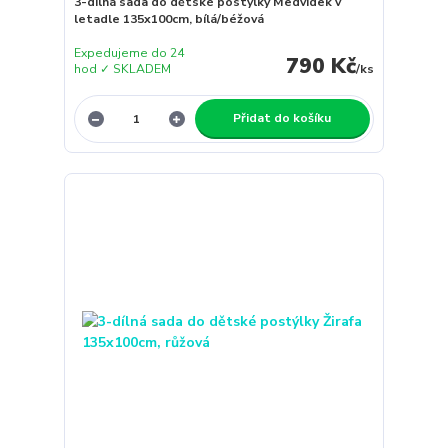
3-dílná sada do dětské postýlky Medvídek v
letadle 135x100cm, bílá/béžová
Expedujeme do 24
790 Kč
hod ✓ SKLADEM
/
ks
Přidat do košíku