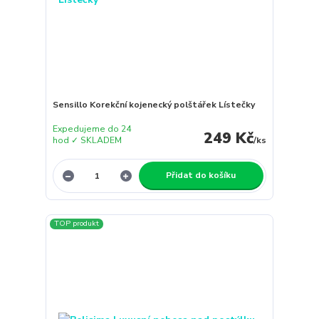
Sensillo Korekční kojenecký polštářek Lístečky
Expedujeme do 24
249 Kč
hod ✓ SKLADEM
/
ks
Přidat do košíku
TOP produkt