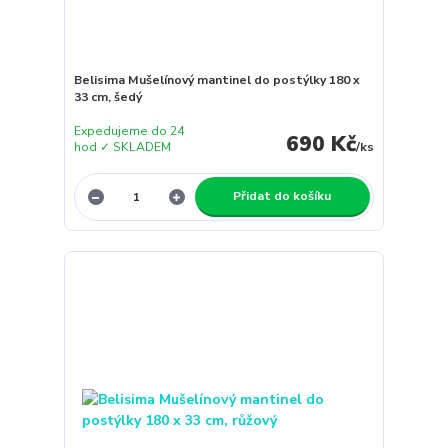
Belisima Mušelínový mantinel do postýlky 180 x
33 cm, šedý
Expedujeme do 24
690 Kč
hod ✓ SKLADEM
/
ks
Přidat do košíku