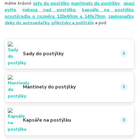
máme krásné
sety do postýlky
,
mantinely do postýlky
,
spací
pytle
,
nebesa nad postýlku
,
kapsáře na postýlku
,
prostěradla o rozměru 120x60cm a 140x70cm
,
zavinovačky
,
deky do autosedačky
,
přikrývky a polštáře
a pod.
Sady do postýlky
Mantinely do postýlky
Kapsáře na postýlku