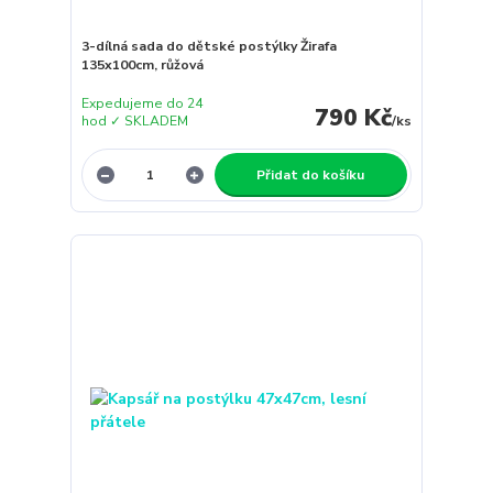
3-dílná sada do dětské postýlky Žirafa
135x100cm, růžová
Expedujeme do 24
790 Kč
hod ✓ SKLADEM
/
ks
Přidat do košíku