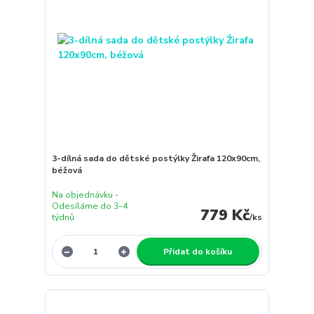
3-dílná sada do dětské postýlky Žirafa 120x90cm,
béžová
Na objednávku -
Odesíláme do 3–4
779 Kč
týdnů
/
ks
Přidat do košíku