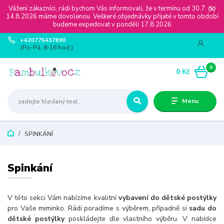
Vážení zákazníci, rádi bychom Vás informovali, že v termínu od 30.7. do
14.8.2026 máme dovolenou. Veškeré objednávky přijaté v tomto období
budeme expedovat v pondělí 17.8.2026
+420775437690
(Po-Pá, 8-16 hod.)
0
0 Kč
Menu
SPINKÁNÍ
Spinkání
V této sekci Vám nabízíme kvalitní
vybavení do dětské postýlky
pro Vaše miminko. Rádi poradíme s výběrem, případně si
sadu do
dětské postýlky
poskládejte dle vlastního výběru. V nabídce