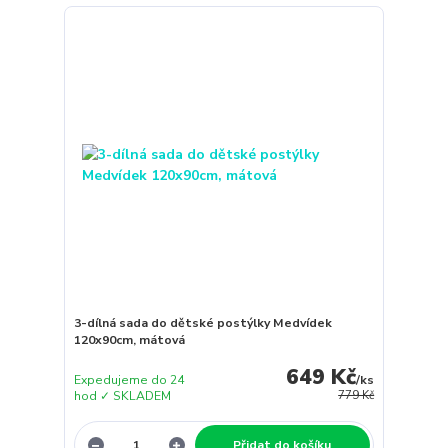
3-dílná sada do dětské postýlky Medvídek
120x90cm, mátová
649 Kč
Expedujeme do 24
/
ks
hod ✓ SKLADEM
779 Kč
Přidat do košíku