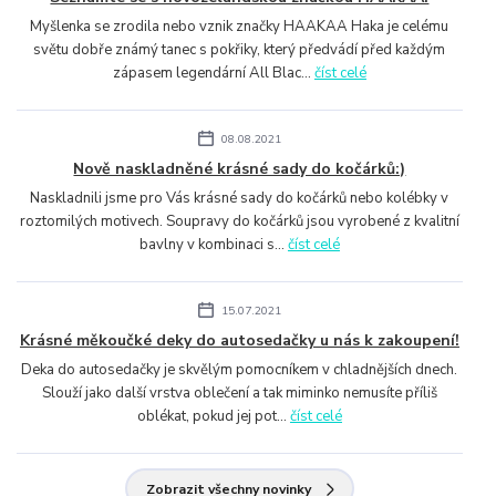
Myšlenka se zrodila nebo vznik značky HAAKAA Haka je celému
světu dobře známý tanec s pokřiky, který předvádí před každým
zápasem legendární All Blac...
číst celé
08.08.2021
Nově naskladněné krásné sady do kočárků:)
Naskladnili jsme pro Vás krásné sady do kočárků nebo kolébky v
roztomilých motivech. Soupravy do kočárků jsou vyrobené z kvalitní
bavlny v kombinaci s...
číst celé
15.07.2021
Krásné měkoučké deky do autosedačky u nás k zakoupení!
Deka do autosedačky je skvělým pomocníkem v chladnějších dnech.
Slouží jako další vrstva oblečení a tak miminko nemusíte příliš
oblékat, pokud jej pot...
číst celé
Zobrazit všechny novinky