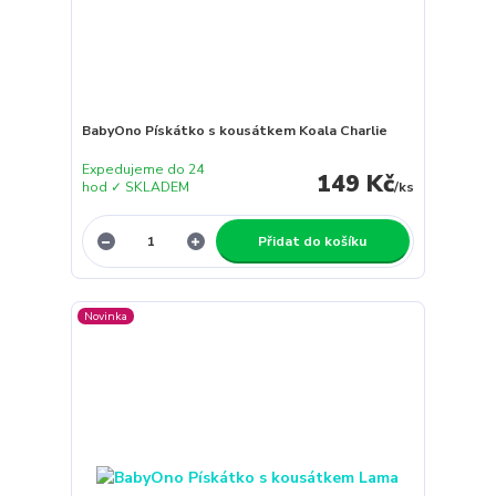
BabyOno Pískátko s kousátkem Koala Charlie
Expedujeme do 24
149 Kč
hod ✓ SKLADEM
/
ks
Přidat do košíku
Novinka