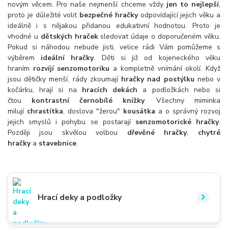
novým věcem. Pro naše nejmenší chceme vždy
jen to nejlepší
,
proto je důležité volit
bezpečné hračky
odpovídající jejich věku a
ideálně i s nějakou přidanou edukativní hodnotou. Proto je
vhodné u
dětských hraček
sledovat údaje o doporučeném věku.
Pokud si náhodou nebude jisti, velice rádi Vám pomůžeme s
výběrem
ideální hračky
. Děti si již od kojeneckého věku
hraním
rozvíjí senzomotoriku
a kompletně vnímání okolí. Když
jsou dětičky menší, rády zkoumají
hračky nad postýlku
nebo v
kočárku, hrají si na
hracích dekách
a podložkách nebo si
čtou
kontrastní černobílé knížky
. Všechny miminka
milují
chrastítka
, doslova "žerou"
kousátka
a o správný rozvoj
jejich smyslů i pohybu se postarají
senzomotorické hračky
.
Později jsou skvělou volbou
dřevěné hračky
,
chytré
hračky
a
stavebnice
.
Hrací deky a podložky