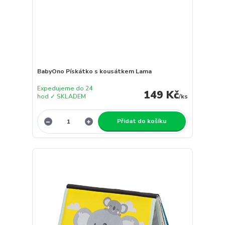
BabyOno Pískátko s kousátkem Lama
Expedujeme do 24
149 Kč
hod ✓ SKLADEM
/
ks
Přidat do košíku