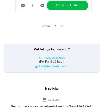
Přidat do košíku
strana
z 1
Potřebujete poradit?
+420775437690
(Po-Pá, 8-16 hod.)
info@bambulkovo.cz
Novinky
04.11.2021
Seznamte se s novozélandskou značkou HAAKAA!