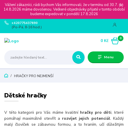
Vážení zákazníci, rádi bychom Vás informovali, že v termínu od 30.7. do
14.8.2026 máme dovolenou. Veškeré objednávky přijaté v tomto období
budeme expedovat v pondělí 17.8.2026
+420775437690
(Po-Pá, 8-16 hod.)
0
0 Kč
Menu
HRAČKY PRO NEJMENŠÍ
Dětské hračky
V této kategorii pro Vás máme kvalitní
hračky pro děti
, které
pomáhají maximálně otevřít a
rozvíjet jejich potenciál
. Každý
malý človíček se zábavnou formou, a to hraním, učí důležitým