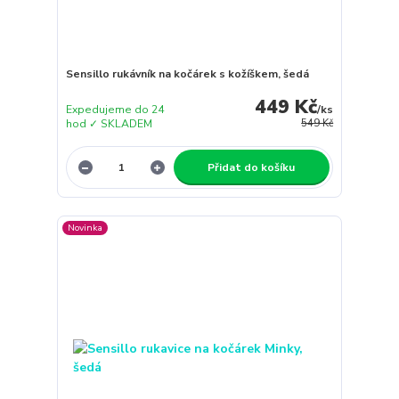
Sensillo rukávník na kočárek s kožíškem, šedá
449 Kč
Expedujeme do 24
/
ks
hod ✓ SKLADEM
549 Kč
Přidat do košíku
Novinka