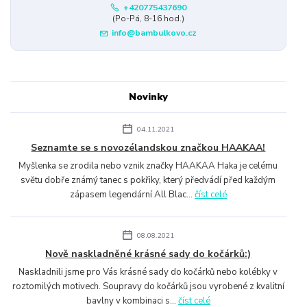
+420775437690
(Po-Pá, 8-16 hod.)
info@bambulkovo.cz
Novinky
04.11.2021
Seznamte se s novozélandskou značkou HAAKAA!
Myšlenka se zrodila nebo vznik značky HAAKAA Haka je celému
světu dobře známý tanec s pokřiky, který předvádí před každým
zápasem legendární All Blac...
číst celé
08.08.2021
Nově naskladněné krásné sady do kočárků:)
Naskladnili jsme pro Vás krásné sady do kočárků nebo kolébky v
roztomilých motivech. Soupravy do kočárků jsou vyrobené z kvalitní
bavlny v kombinaci s...
číst celé