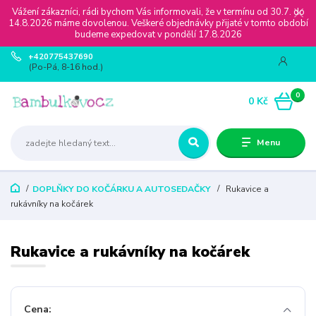
Vážení zákazníci, rádi bychom Vás informovali, že v termínu od 30.7. do
14.8.2026 máme dovolenou. Veškeré objednávky přijaté v tomto období
budeme expedovat v pondělí 17.8.2026
+420775437690
(Po-Pá, 8-16 hod.)
0
0 Kč
Menu
DOPLŇKY DO KOČÁRKU A AUTOSEDAČKY
Rukavice a
rukávníky na kočárek
Rukavice a rukávníky na kočárek
Cena: