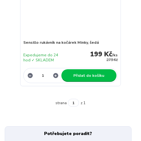
Sensillo rukávník na kočárek Minky, šedá
199 Kč
Expedujeme do 24
/
ks
hod ✓ SKLADEM
279 Kč
Přidat do košíku
strana
z 1
Potřebujete poradit?