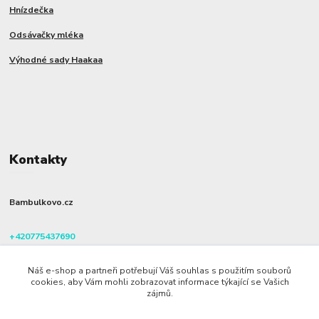
Hnízdečka
Odsávačky mléka
Výhodné sady Haakaa
Kontakty
Bambulkovo.cz
+420775437690
(Po-Pá, 8-16 hod.)
Náš e-shop a partneři potřebují Váš souhlas s použitím souborů
info@bambulkovo.cz
cookies, aby Vám mohli zobrazovat informace týkající se Vašich
zájmů.