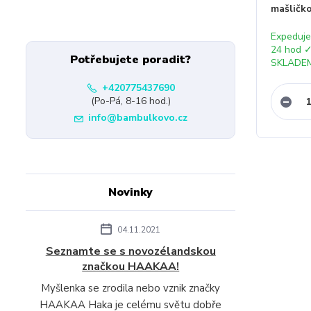
mašličko
Expeduj
24 hod 
Potřebujete poradit?
SKLADE
+420775437690
(Po-Pá, 8-16 hod.)
info@bambulkovo.cz
Novinky
04.11.2021
Seznamte se s novozélandskou
značkou HAAKAA!
Myšlenka se zrodila nebo vznik značky
HAAKAA Haka je celému světu dobře