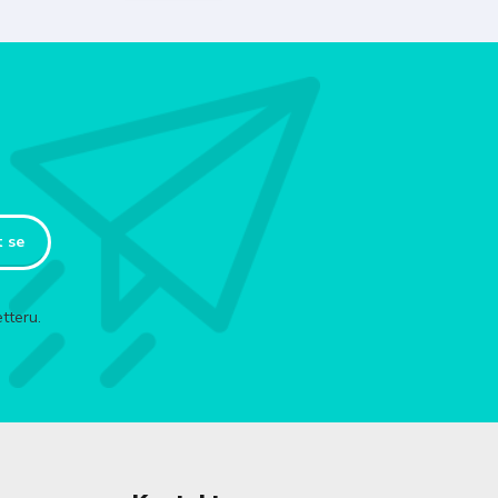
t se
tteru.