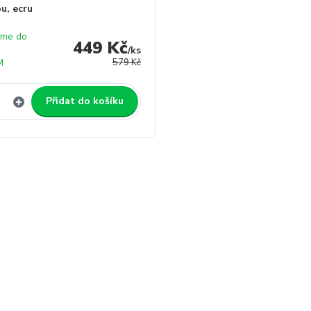
u, ecru
eme do
449 Kč
✓
/
ks
M
579 Kč
Přidat do košíku