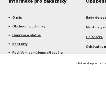
Informace pro zákazníky
Oblíben
O nás
Sady do po
Obchodní podmínky
Mantinely d
Doprava a platba
Hnízdečka
Kontakty
Odsávačky 
Rádi Vám pomůžeme při výběru
Výhodné sa
Náš e-shop a partne