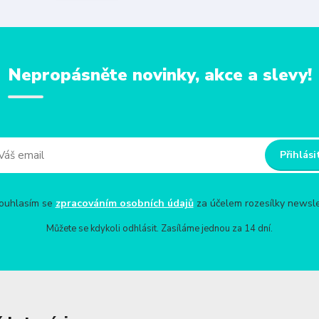
Nepropásněte novinky, akce a slevy!
Přihlási
uhlasím se
zpracováním osobních údajů
za účelem rozesílky newsle
Můžete se kdykoli odhlásit. Zasíláme jednou za 14 dní.