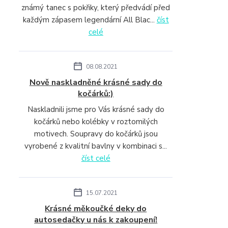
známý tanec s pokřiky, který předvádí před
každým zápasem legendární All Blac...
číst
celé
08.08.2021
Nově naskladněné krásné sady do
kočárků:)
Naskladnili jsme pro Vás krásné sady do
kočárků nebo kolébky v roztomilých
motivech. Soupravy do kočárků jsou
vyrobené z kvalitní bavlny v kombinaci s...
číst celé
15.07.2021
Krásné měkoučké deky do
autosedačky u nás k zakoupení!