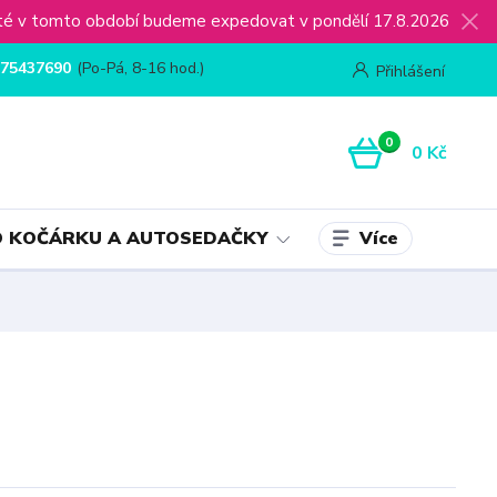
ijaté v tomto období budeme expedovat v pondělí 17.8.2026
75437690
(Po-Pá, 8-16 hod.)
Přihlášení
0
0 Kč
Více
 KOČÁRKU A AUTOSEDAČKY