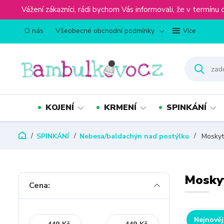
Vážení zákazníci, rádi bychom Vás informovali, že v term
O nás
Všeobecné obchodní podmínky
Více
KOJENÍ
KRMENÍ
SPINKÁNÍ
SPINKÁNÍ
Nebesa/baldachýn nad postýlku
Moskyti
Moskyt
Cena:
Nejnověj