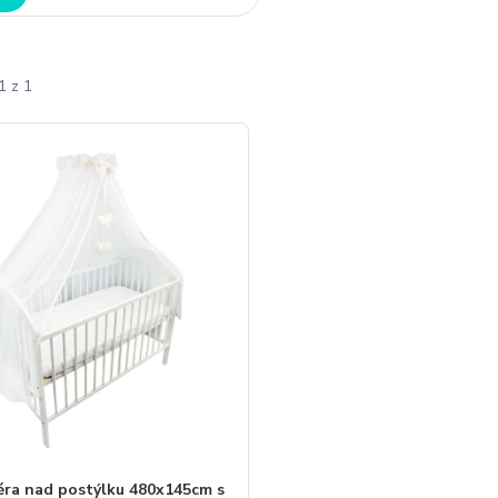
1 z 1
éra nad postýlku 480x145cm s