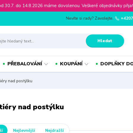
ínu od 30.7. do 14.8.2026 máme dovolenou. Veškeré objednávky př
Nevíte si rady? Zavolejte.
+4207
Hledat
PŘEBALOVÁNÍ
KOUPÁNÍ
DOPLŇKY DO
éry nad postýlku
iéry nad postýlku
ší
Nejlevnější
Nejdražší