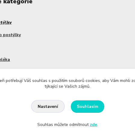
é kategórie
stýlky
o postýlky
mléka
dy Haakaa
ři potřebují Váš souhlas s použitím souborů cookies, aby Vám mohli 
týkající se Vašich zájmů.
Souhlasím
Nastavení
Souhlas můžete odmítnout
zde
.