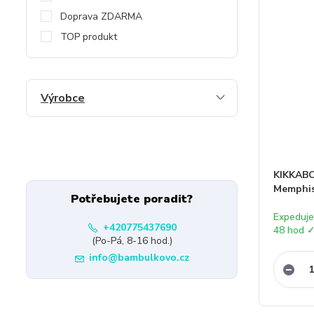
Doprava ZDARMA
TOP produkt
Výrobce
KIKKABO
Memphi
Potřebujete poradit?
Expeduj
+420775437690
48 hod 
(Po-Pá, 8-16 hod.)
info@bambulkovo.cz