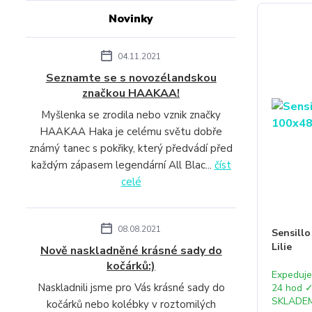
Novinky
04.11.2021
Seznamte se s novozélandskou
značkou HAAKAA!
Myšlenka se zrodila nebo vznik značky
HAAKAA Haka je celému světu dobře
známý tanec s pokřiky, který předvádí před
každým zápasem legendární All Blac...
číst
celé
08.08.2021
Sensillo
Lilie
Nově naskladněné krásné sady do
kočárků:)
Expeduj
Naskladnili jsme pro Vás krásné sady do
24 hod 
SKLADE
kočárků nebo kolébky v roztomilých