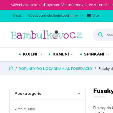
Vážení zákazníci, rádi bychom Vás informovali, že v term
O nás
Všeobecné obchodní podmínky
Více
KOJENÍ
KRMENÍ
SPINKÁNÍ
DOPLŇKY DO KOČÁRKU A AUTOSEDAČKY
Fusaky d
Fusak
Podkategorie
Fusaky do 
Zimní fusaky