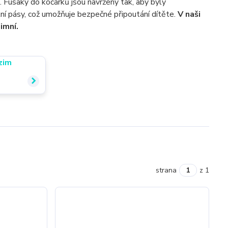
. Fusaky do kočárků jsou navrženy tak, aby byly
tní pásy, což umožňuje bezpečné připoutání dítěte.
V naši
imní.
strana
z 1