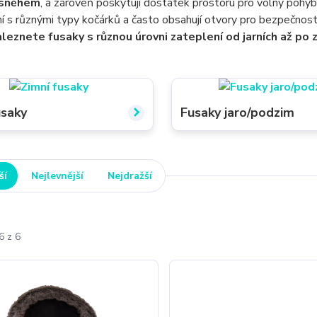
 sněhem
, a zároveň poskytují dostatek prostoru pro volný pohyb
í s různými typy kočárků a často obsahují otvory pro bezpečnos
leznete fusaky s různou úrovni zateplení od jarních až po z
usaky
Fusaky jaro/podzim
ší
Nejlevnější
Nejdražší
6 z 6