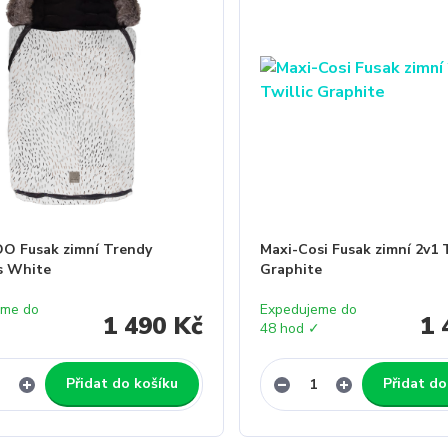
O Fusak zimní Trendy
Maxi-Cosi Fusak zimní 2v1 T
s White
Graphite
eme do
Expedujeme do
1 490 Kč
1 
✓
48 hod ✓
Přidat do košíku
Přidat do