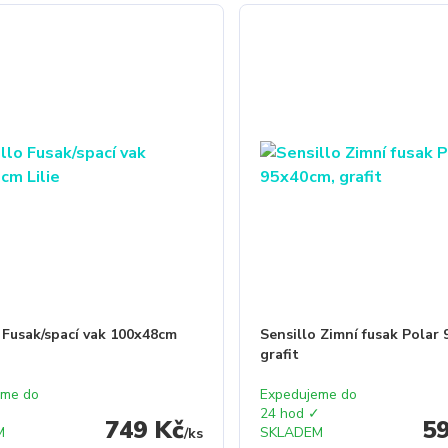
 Fusak/spací vak 100x48cm
Sensillo Zimní fusak Polar
grafit
eme do
Expedujeme do
✓
24 hod ✓
749 Kč
5
M
SKLADEM
/
ks