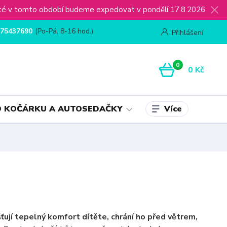
ijaté v tomto období budeme expedovat v pondělí 17.8.2026
75437690
(Po-Pá, 8-16 hod.)
Přihlášení
0
0 Kč
Více
 KOČÁRKU A AUTOSEDAČKY
šťují tepelný komfort dítěte, chrání ho před větrem,