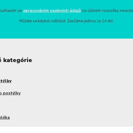
uhlasím se
zpracováním osobních údajů
za účelem rozesílky newsle
Můžete se kdykoli odhlásit. Zasíláme jednou za 14 dní.
é kategórie
stýlky
o postýlky
mléka
dy Haakaa