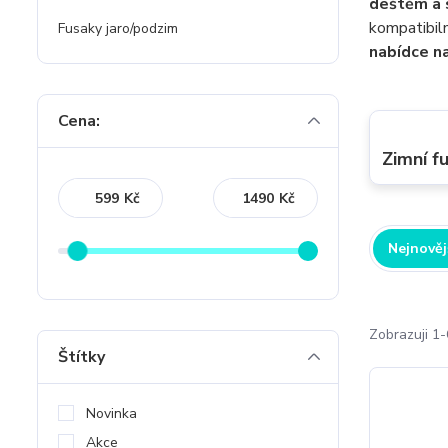
deštěm a
kompatibiln
Fusaky jaro/podzim
nabídce na
Cena:
Zimní f
Kč
Kč
Nejnověj
Zobrazuji 1-
Štítky
Novinka
Akce