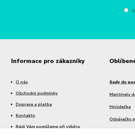
So
Informace pro zákazníky
Oblíben
O nás
Sady do po
Obchodní podmínky
Mantinely d
Doprava a platba
Hnízdečka
Kontakty
Odsávačky 
Rádi Vám pomůžeme při výběru
Výhodné sa