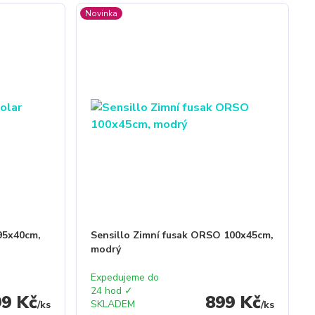
Novinka
 95x40cm,
Sensillo Zimní fusak ORSO 100x45cm,
modrý
Expedujeme do
24 hod ✓
99 Kč
899 Kč
SKLADEM
/
ks
/
ks