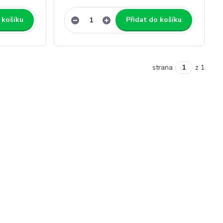
 košíku
Přidat do košíku
strana
z 1