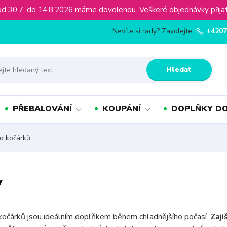
ínu od 30.7. do 14.8.2026 máme dovolenou. Veškeré objednávky př
Nevíte si rady? Zavolejte.
+4207
Hledat
PŘEBALOVÁNÍ
KOUPÁNÍ
DOPLŇKY DO
o kočárků
y
kočárků jsou ideálním doplňkem během chladnějšího počasí.
Zaji