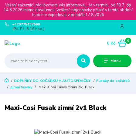
Vážení zákazníci, rádi bychom Vás informovali, že v termínu od 30.7. do
14.8.2026 máme dovolenou. Veškeré objednávky přijaté v tomto období
budeme expedovat v pondělí 17.8.2026
+420775437690
(Po-Pá, 8-16 hod.)
0
0 Kč
Menu
DOPLŇKY DO KOČÁRKU A AUTOSEDAČKY
Fusaky do kočárků
Zimní fusaky
Maxi-Cosi Fusak zimní 2v1 Black
Maxi-Cosi Fusak zimní 2v1 Black