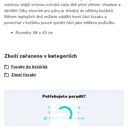
odolnou vnější vrstvou ochrání vaše dítě před větrem, chladem a
deštěm. Díky otvorům pro pásy je vhodný do většiny kočárků.
Během teplejších dnů můžete oddělit horní část fusaku a
ponechat v kočárku pouze spodní část jako měkkou podložku.
Rozměry: 84 x 45 cm
Zboží zařazeno v kategoriích
Fusaky do kočárků
Zimní fusaky
Potřebujete poradit?
+420775437690
(Po-Pá, 8-16 hod.)
info@bambulkovo.cz