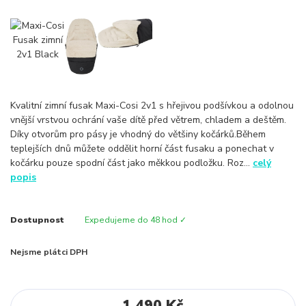
Kvalitní zimní fusak Maxi-Cosi 2v1 s hřejivou podšívkou a odolnou
vnější vrstvou ochrání vaše dítě před větrem, chladem a deštěm.
Díky otvorům pro pásy je vhodný do většiny kočárků.Během
teplejších dnů můžete oddělit horní část fusaku a ponechat v
kočárku pouze spodní část jako měkkou podložku. Roz...
celý
popis
Dostupnost
Expedujeme do 48 hod ✓
Nejsme plátci DPH
1 490 Kč