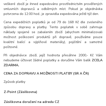
veškeré zboží je ihned expedováno prostřednictvím prověřených
smluvních dopravců a odběrných míst. Pokud je objednávka
potvrzena do 12:00 hod., je zpravidla expedována ještě týž den.
Cena expedičních poplatků je od 79 do 168 Kč dle zvoleného
způsobu dopravy a platby. Tento poplatek v sobě zahrnuje
náklady spojené se zabalením zboží (abychom minimalizovali
možnost poškození produktů při dopravě, používáme pouze
kvalitní balící a výplňové materiály), pojištění a samotné
poštovné.
Při objednávce zboží, jejíž hodnota přesáhne 2000,- Kč Vám
nebudeme účtovat žádné poplatky a doručíme Vám balík
ZCELA
ZDARMA.
CENA ZA DOPRAVU A MOŽNOSTI PLATBY (SR A ČR)
Způsob platby
Z-Point (Zásilkovn
Zásilkovna doručení na adredu CZ
99