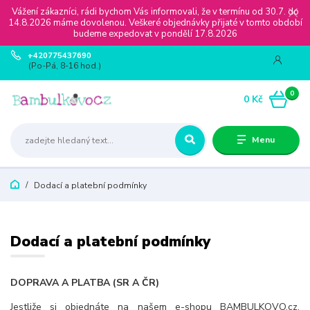
Vážení zákazníci, rádi bychom Vás informovali, že v termínu od 30.7. do
14.8.2026 máme dovolenou. Veškeré objednávky přijaté v tomto období
budeme expedovat v pondělí 17.8.2026
+420775437690
(Po-Pá, 8-16 hod.)
0
0 Kč
Menu
Dodací a platební podmínky
Dodací a platební podmínky
DOPRAVA A PLATBA (SR A ČR)
Jestliže si objednáte na našem e-shopu BAMBULKOVO.cz,