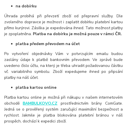
na dobírku
Úhrada probíhá při převzetí zboží od přepravní služby. Dle
zvoleného dopravce je možnost i zaplatit dobírku platební kartou
přímo kurýrovi. Zásilka je expedována ihned. Tato možnost platby
je zpoplatněna.
Platba na dobírku je možná pouze v rámci ČR.
platba předem převodem na účet
Po vytvoření objednávky Vám v potvrzujícím emailu budou
zaslány údaje k platbě bankovním převodem. Ve zprávě bude
uvedeno číslo účtu, na který je třeba uhradit požadovanou částku
vč. variabilního symbolu. Zboží expedujeme ihned po připsání
platby na náš účet.
platba kartou online
Platba kartou online je možná při nákupu v našem internetovém
obchodě
BAMBULKOVO.CZ
prostřednictvím brány ComGate.
Jedná se o prověřený systém zaručující maximální bezpečnost a
rychlost. Jakmile je platba blokována platební bránou v náš
prospěch, dochází k expedici zboží.