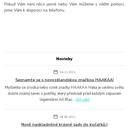
Pokud Vám není něco jasné nebo Vám můžeme s něčím pomoci,
jsme Vám k dispozici na telefonu.
Novinky
04.11.2021
Seznamte se s novozélandskou značkou HAAKAA!
Myšlenka se zrodila nebo vznik značky HAAKAA Haka je celému světu
dobře známý tanec s pokřiky, který předvádí před každým zápasem
legendární All Blac...
číst celé
08.08.2021
Nově naskladněné krásné sady do kočárků:)