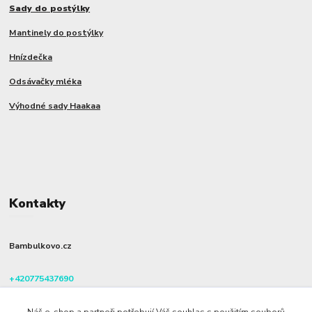
Sady do postýlky
Mantinely do postýlky
Hnízdečka
Odsávačky mléka
Výhodné sady Haakaa
Kontakty
Bambulkovo.cz
+420775437690
(Po-Pá, 8-16 hod.)
Náš e-shop a partneři potřebují Váš souhlas s použitím souborů