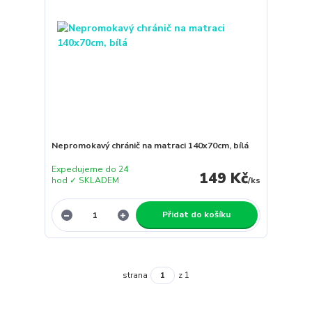
Nepromokavý chránič na matraci 140x70cm, bílá
Expedujeme do 24
149 Kč
hod ✓ SKLADEM
/
ks
Přidat do košíku
strana
z 1