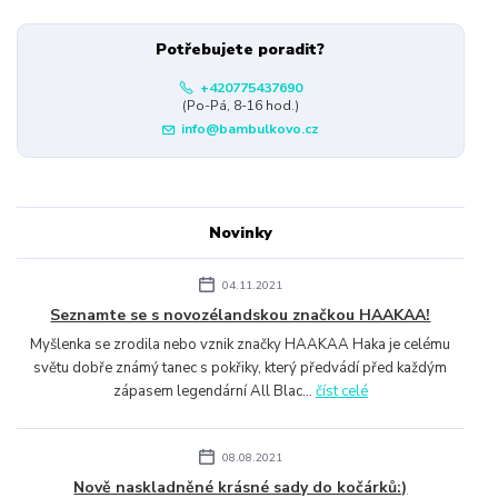
Potřebujete poradit?
+420775437690
(Po-Pá, 8-16 hod.)
info@bambulkovo.cz
Novinky
04.11.2021
Seznamte se s novozélandskou značkou HAAKAA!
Myšlenka se zrodila nebo vznik značky HAAKAA Haka je celému
světu dobře známý tanec s pokřiky, který předvádí před každým
zápasem legendární All Blac...
číst celé
08.08.2021
Nově naskladněné krásné sady do kočárků:)