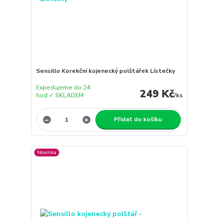
Sensillo Korekční kojenecký polštářek Lístečky
Expedujeme do 24
249 Kč
hod ✓ SKLADEM
/
ks
Přidat do košíku
Novinka