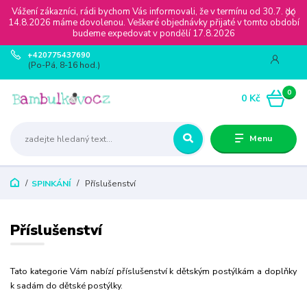
Vážení zákazníci, rádi bychom Vás informovali, že v termínu od 30.7. do
14.8.2026 máme dovolenou. Veškeré objednávky přijaté v tomto období
budeme expedovat v pondělí 17.8.2026
+420775437690
(Po-Pá, 8-16 hod.)
0
0 Kč
Menu
SPINKÁNÍ
Příslušenství
Příslušenství
Tato kategorie Vám nabízí příslušenství k dětským postýlkám a doplňky
k sadám do dětské postýlky.