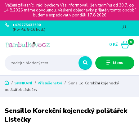
Vážení zákazníci, rádi bychom Vás informovali, že v termínu od 30.7. do
14.8.2026 máme dovolenou. Veškeré objednávky přijaté v tomto období
budeme expedovat v pondělí 17.8.2026
+420775437690
(Po-Pá, 8-16 hod.)
0
0 Kč
Menu
SPINKÁNÍ
Příslušenství
Sensillo Korekční kojenecký
polštářek Lístečky
Sensillo Korekční kojenecký polštářek
Lístečky