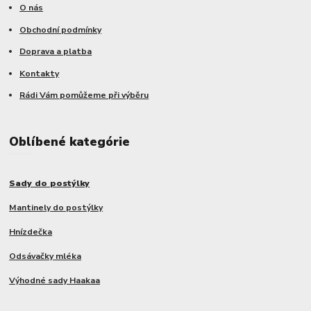
O nás
Obchodní podmínky
Doprava a platba
Kontakty
Rádi Vám pomůžeme při výběru
Oblíbené kategórie
Sady do postýlky
Mantinely do postýlky
Hnízdečka
Odsávačky mléka
Výhodné sady Haakaa