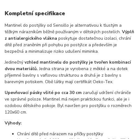
Kompletní specifikace
Mantinel do postýlky od Sensillo je alternativou k tlustým a
těžkým nárazníkům běžně používaným v dětských postelích.
Výplň
z antialergického vlákna
poskytuje dostatečnou izolaci, chrání
dítě před zraněním při pohybu po postýlce a především je
bezpečná a minimalizuje riziko udušení miminka.
Jedinečný
vzhled mantinelu do postýlky je tvořen kombinací
dvou materiálů.
Jedna strana je vyrobena z měkké a na dotek
příjemné bavlny s vaflovou strukturou a druhá je z bavlny s
barevným potiskem. Obě látky mají certifikát Oeko-Tex.
Upevňovací pásky všité po cca 30 cm
zaručují udržení chrániče
ve správné poloze. Mantinel má nejen praktickou funkci, ale je i
ozdobou dětského pokoje. Byl navržen pro postýlku o rozměrech
120x60 cm.
Výhody:
Chrání dítě před nárazem na příčky postýlky