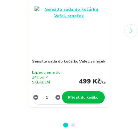
Sensillo sada do kočárku Vafel, srneček
Sensillo pros
35 x 75cm, bíl
Expedujeme do
24 hod ✓
Expedujeme 
499 Kč
SKLADEM
/
ks
48 hod ✓
Přidat do košíku