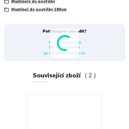
Mantinely do postýlky
Mantinel do postýlky 180cm
Potřebujete poradit?
+420775437690
(Po-Pá, 8-16 hod.)
info@bambulkovo.cz
Související zboží
2
Novinka