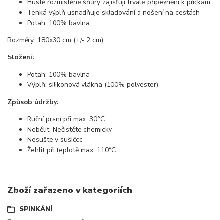
Hustě rozmístěné šňůry zajišťují trvalé připevnění k příčkám
Tenká výplň usnadňuje skladování a nošení na cestách
Potah: 100% bavlna
Rozměry: 180x30 cm (+/- 2 cm)
Složení:
Potah: 100% bavlna
Výplň: silikonová vlákna (100% polyester)
Způsob údržby:
Ruční praní při max. 30°C
Nebělit. Nečistěte chemicky
Nesušte v sušičce
Žehlit při teplotě max. 110°C
Zboží zařazeno v kategoriích
SPINKÁNÍ