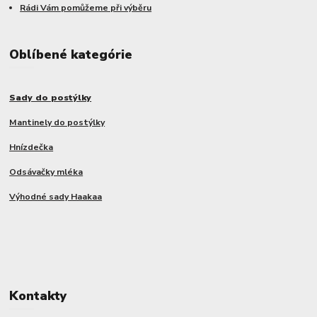
Rádi Vám pomůžeme při výběru
Oblíbené kategórie
Sady do postýlky
Mantinely do postýlky
Hnízdečka
Odsávačky mléka
Výhodné sady Haakaa
Kontakty