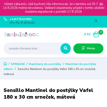
Vážení zákazníci, rádi bychom Vás informovali, že v termínu od 30.7. do
14.8.2026 máme dovolenou. Veškeré objednávky přijaté v tomto období
budeme expedovat v pondělí 17.8.2026
+420775437690
(Po-Pá, 8-16 hod.)
0
0 Kč
Menu
SPINKÁNÍ
Mantinely do postýlky
Mantinel do postýlky
180cm
Sensillo Mantinel do postýlky Vafel 180 x 30 cm srneček,
mátová
Sensillo Mantinel do postýlky Vafel
180 x 30 cm srneček, mátová