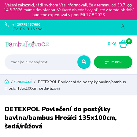
Vážení zákazníci, rádi bychom Vás informovali, že v termínu od 30.7. do
14.8.2026 máme dovolenou. Veškeré objednávky přijaté v tomto období
budeme expedovat v pondělí 17.8.2026
+420775437690
(Po-Pá, 8-16 hod.)
0
0 Kč
Menu
SPINKÁNÍ
DETEXPOL Povlečení do postýlky bavlna/bambus
Hrošíci 135x100cm, šedá/růžová
DETEXPOL Povlečení do postýlky
bavlna/bambus Hrošíci 135x100cm,
šedá/růžová