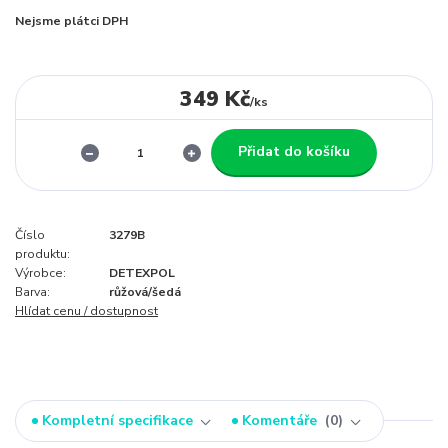
Nejsme plátci DPH
349 Kč
/
ks
Přidat do košíku
Číslo
3279B
produktu:
Výrobce:
DETEXPOL
Barva:
růžová/šedá
Hlídat cenu / dostupnost
Kompletní specifikace
Komentáře
0