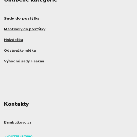
Sady do postýlky
Mantinely do postýlky
Hnízdečka
Odsávačky mléka
Výhodné sady Haakaa
Kontakty
Bambulkovo.cz
+420775437690