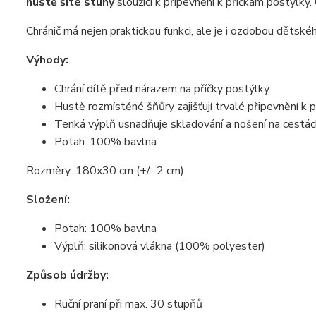
hustě šité stuhy
sloužící k připevnění k příčkám postýlk
Chránič má nejen praktickou funkci, ale je i ozdobou děts
Výhody:
Chrání dítě před nárazem na příčky postýlky
Hustě rozmístěné šňůry zajišťují trvalé připevnění k 
Tenká výplň usnadňuje skladování a nošení na cestác
Potah: 100% bavlna
Rozměry: 180x30 cm (+/- 2 cm)
Složení:
Potah: 100% bavlna
Výplň: silikonová vlákna (100% polyester)
Způsob údržby:
Ruční praní při max. 30 stupňů