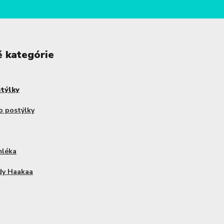
é kategórie
stýlky
o postýlky
mléka
dy Haakaa