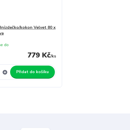
Hnízdečko/kokon Velvet 80 x
va
e do
779 Kč
/
ks
Přidat do košíku