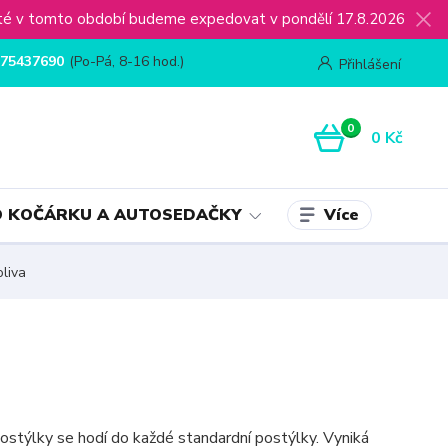
ijaté v tomto období budeme expedovat v pondělí 17.8.2026
75437690
(Po-Pá, 8-16 hod.)
Přihlášení
0
0 Kč
Více
 KOČÁRKU A AUTOSEDAČKY
liva
ostýlky se hodí do každé standardní postýlky. Vyniká