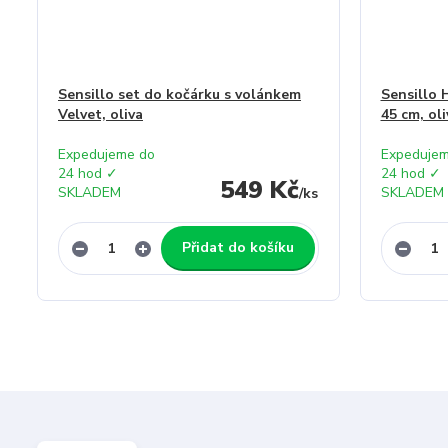
Sensillo set do kočárku s volánkem
Sensillo 
Velvet, oliva
45 cm, oli
Expedujeme do
Expedujem
24 hod ✓
24 hod ✓
549 Kč
SKLADEM
SKLADEM
/
ks
Přidat do košíku