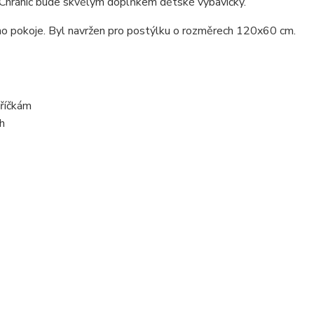
y. Chránič bude skvělým doplňkem dětské výbavičky.
kého pokoje. Byl navržen pro postýlku o rozměrech 120x60 cm.
příčkám
h