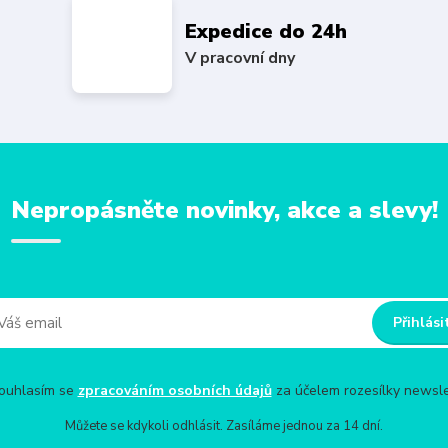
Expedice do 24h
V pracovní dny
Nepropásněte novinky, akce a slevy!
Přihlási
uhlasím se
zpracováním osobních údajů
za účelem rozesílky newsle
Můžete se kdykoli odhlásit. Zasíláme jednou za 14 dní.