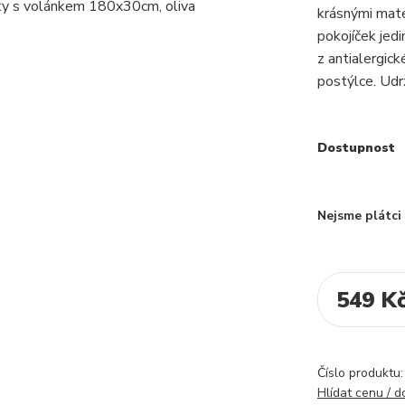
krásnými mate
pokojíček jed
z antialergic
postýlce. Udrž
Dostupnost
Nejsme plátc
549 K
Číslo produktu:
Hlídat cenu / 