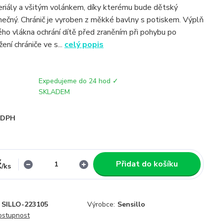
riály a všitým volánkem, díky kterému bude dětský
inečný. Chránič je vyroben z měkké bavlny s potiskem. Výplň
kého vlákna ochrání dítě před zraněním při pohybu po
ení chrániče ve s...
celý popis
Expedujeme do 24 hod ✓
SKLADEM
i DPH
č
Přidat do košíku
/
ks
SILLO-223105
Výrobce:
Sensillo
dostupnost