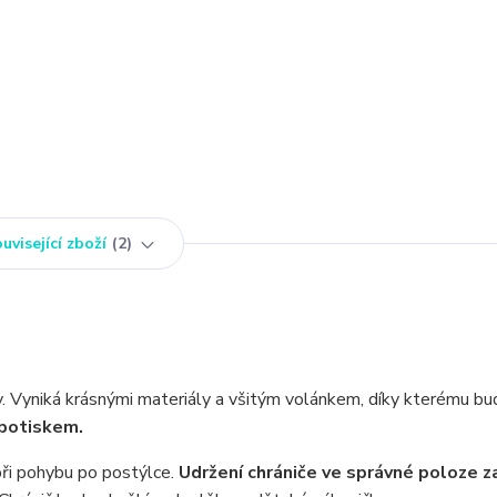
uvisející zboží
2
y. Vyniká krásnými materiály a všitým volánkem, díky kterému b
 potiskem.
při pohybu po postýlce.
Udržení chrániče ve správné poloze zaj