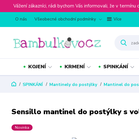
Vážení zákazníci, rádi bychom Vás informovali, že v term
O nás
Všeobecné obchodní podmínky
Více
KOJENÍ
KRMENÍ
SPINKÁNÍ
SPINKÁNÍ
Mantinely do postýlky
Mantinel do pos
Sensillo mantinel do postýlky s v
Novinka