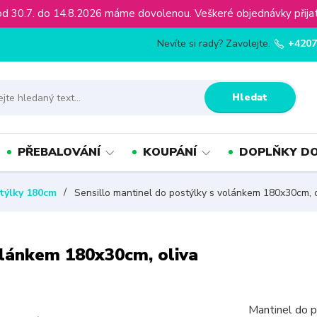
ínu od 30.7. do 14.8.2026 máme dovolenou. Veškeré objednávky př
Nevíte si rady? Zavolejte.
+4207
Hledat
PŘEBALOVÁNÍ
KOUPÁNÍ
DOPLŇKY DO
týlky 180cm
Sensillo mantinel do postýlky s volánkem 180x30cm, o
olánkem 180x30cm, oliva
Mantinel do p