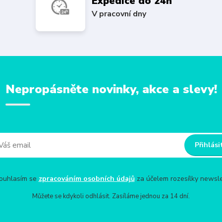
Expedice do 24h
V pracovní dny
Nepropásněte novinky, akce a slevy!
Přihlási
uhlasím se
zpracováním osobních údajů
za účelem rozesílky newsle
Můžete se kdykoli odhlásit. Zasíláme jednou za 14 dní.