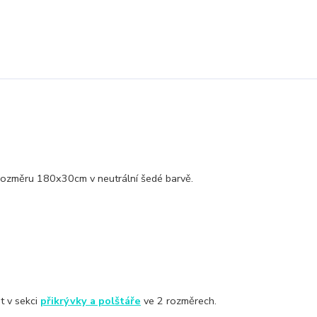
rozměru 180x30cm v neutrální šedé barvě.
it v sekci
přikrývky a polštáře
ve 2 rozměrech.