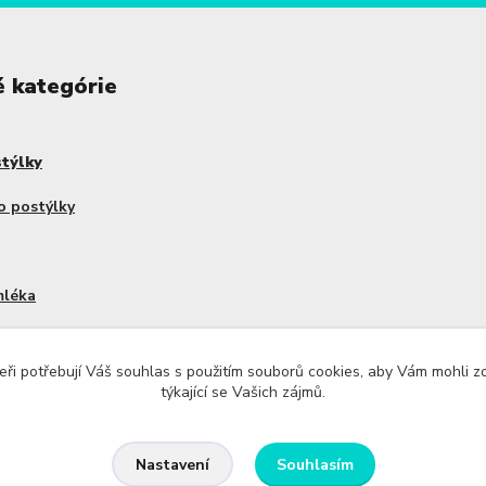
é kategórie
stýlky
o postýlky
mléka
dy Haakaa
ři potřebují Váš souhlas s použitím souborů cookies, aby Vám mohli 
týkající se Vašich zájmů.
Souhlasím
Nastavení