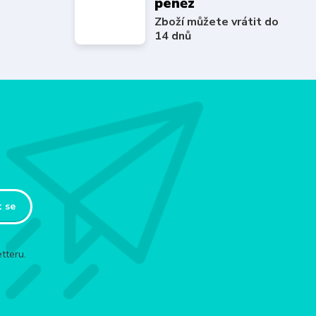
peněz
Zboží můžete vrátit do
14 dnů
t se
tteru.