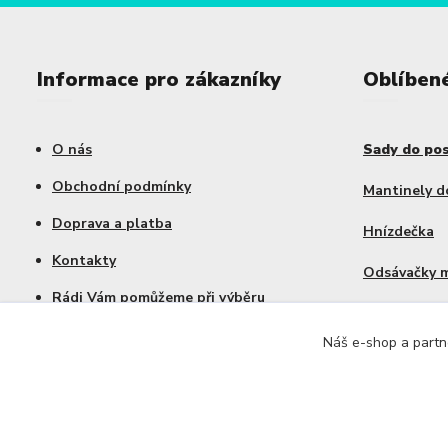
Informace pro zákazníky
Oblíben
O nás
Sady do po
Obchodní podmínky
Mantinely d
Doprava a platba
Hnízdečka
Kontakty
Odsávačky 
Rádi Vám pomůžeme při výběru
Výhodné sa
Náš e-shop a partne