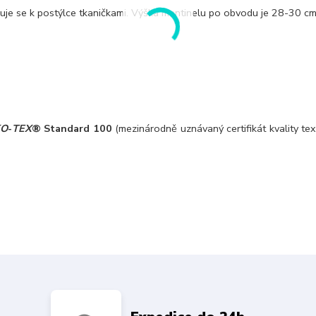
e se k postýlce tkaničkami. Výška mantinelu po obvodu je 28-30 cm
KO
-
TEX
® Standard 100
(mezinárodně uznávaný certifikát kvality text