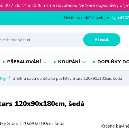
ínu od 30.7. do 14.8.2026 máme dovolenou. Veškeré objednávky př
Nevíte si rady? Zavolejte.
+4207
Hledat
PŘEBALOVÁNÍ
KOUPÁNÍ
DOPLŇKY DO
lky
3-dílná sada do dětské postýlky Stars 120x90x180cm, šedá
Stars 120x90x180cm, šedá
Krásné bavln