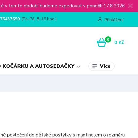
ijaté v tomto období budeme expedovat v pondělí 17.8.2026
75437690
(Po-Pá, 8-16 hod.)
Přihlášení
0
0 Kč
Více
 KOČÁRKU A AUTOSEDAČKY
ěné povlečení do dětské postýlky s mantinelem o rozměru