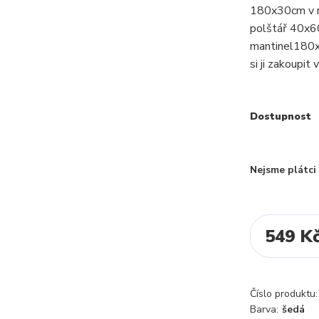
180x30cm v ne
polštář 40x6
mantinel180x3
si ji zakoupit 
Dostupnost
Nejsme plátc
549 K
Číslo produktu:
Barva:
šedá