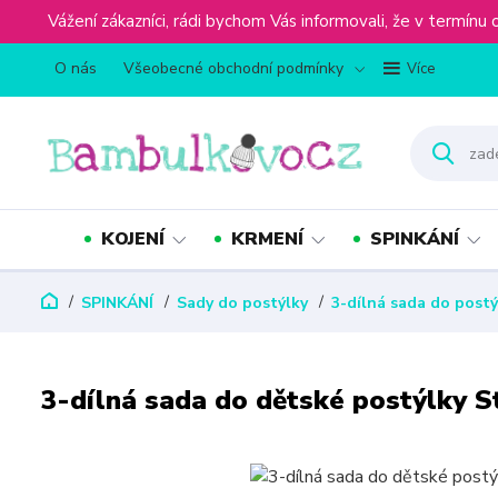
Vážení zákazníci, rádi bychom Vás informovali, že v term
O nás
Všeobecné obchodní podmínky
Více
KOJENÍ
KRMENÍ
SPINKÁNÍ
SPINKÁNÍ
Sady do postýlky
3-dílná sada do postý
3-dílná sada do dětské postýlky 