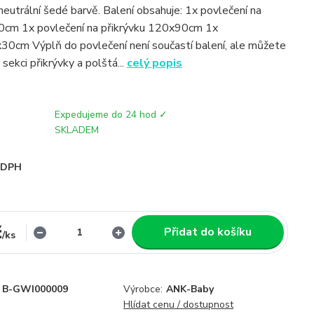
utrální šedé barvě. Balení obsahuje: 1x povlečení na
0cm 1x povlečení na přikrývku 120x90cm 1x
0cm Výplň do povlečení není součastí balení, ale můžete
v sekci přikrývky a polštá...
celý popis
Expedujeme do 24 hod ✓
SKLADEM
i DPH
č
Přidat do košíku
/
ks
B-GWI000009
Výrobce:
ANK-Baby
Hlídat cenu / dostupnost