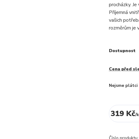
procházky. Je
Příjemná vnitř
vašich potřeb
rozměrům je v
Dostupnost
Cena před sl
Nejsme plátc
319 Kč
/
k
Číslo produktu: