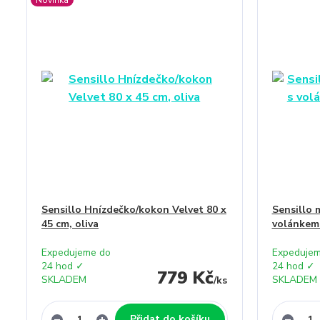
Novinka
Sensillo Hnízdečko/kokon Velvet 80 x
Sensillo 
45 cm, oliva
volánkem 
Expedujeme do
Expedujem
24 hod ✓
24 hod ✓
779 Kč
SKLADEM
SKLADEM
/
ks
Přidat do košíku