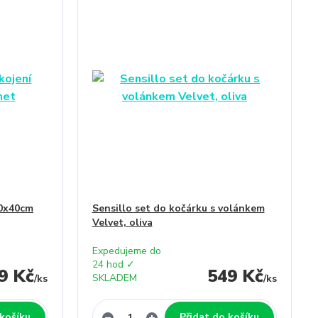
60x40cm
Sensillo set do kočárku s volánkem
Velvet, oliva
Expedujeme do
24 hod ✓
9 Kč
549 Kč
SKLADEM
/
ks
/
ks
 košíku
Přidat do košíku