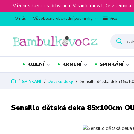
Vážení zákazníci, rádi bychom Vás informovali, že v term
O nás
Všeobecné obchodní podmínky
Více
KOJENÍ
KRMENÍ
SPINKÁNÍ
SPINKÁNÍ
Dětské deky
Sensillo dětská deka 85x10
Sensillo dětská deka 85x100cm Ol