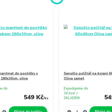
mantinel do postýlky s
Sensillo polštář na kojení 
180x30cm, oliva
Oliva samet
e do
Expedujeme do
24 hod ✓
549 Kč
54
SKLADEM
/
ks
Přidat do košíku
Přidat do