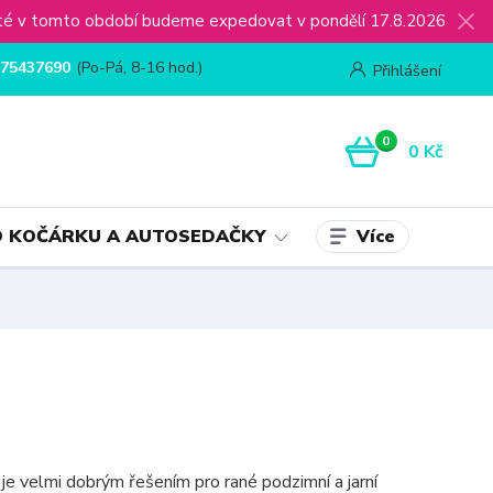
ijaté v tomto období budeme expedovat v pondělí 17.8.2026
75437690
(Po-Pá, 8-16 hod.)
Přihlášení
0
0 Kč
Více
 KOČÁRKU A AUTOSEDAČKY
je velmi dobrým řešením pro rané podzimní a jarní