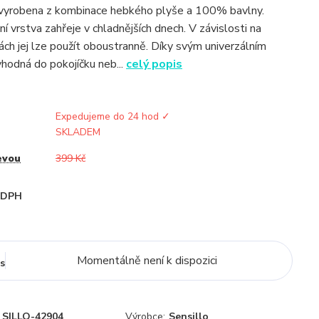
 vyrobena z kombinace hebkého plyše a 100% bavlny.
ní vrstva zahřeje v chladnějších dnech. V závislosti na
ách jej lze použít oboustranně. Díky svým univerzálním
hodná do pokojíčku neb...
celý popis
Expedujeme do 24 hod ✓
SKLADEM
evou
399 Kč
i DPH
Momentálně není k dispozici
s
SILLO-42904
Výrobce:
Sensillo