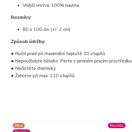
Vnější vrstva: 100% bavlna
Rozměry:
80 x 100 cm (+/- 2 cm)
Způsob údržby:
● Ruční praní při maximální teplotě 30 stupňů
● Nepoužívejte bělidlo. Perte v jemném pracím prostředku
● Nečistěte chemicky
● Žehlete při max. 110 stupňů
Akce
Novinka