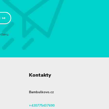
t se
tteru.
Kontakty
Bambulkovo.cz
+420775437690