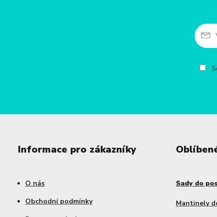
So
Informace pro zákazníky
Oblíben
O nás
Sady do po
Obchodní podmínky
Mantinely d