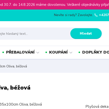
ínu od 30.7. do 14.8.2026 máme dovolenou. Veškeré objednávky př
Nevíte si rady? Zavolejte.
+4207
Hledat
PŘEBALOVÁNÍ
KOUPÁNÍ
DOPLŇKY DO
0cm Oliva, béžová
iva, béžová
Plyšová deka 