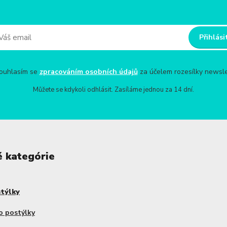
Přihlási
uhlasím se
zpracováním osobních údajů
za účelem rozesílky newsle
Můžete se kdykoli odhlásit. Zasíláme jednou za 14 dní.
é kategórie
stýlky
o postýlky