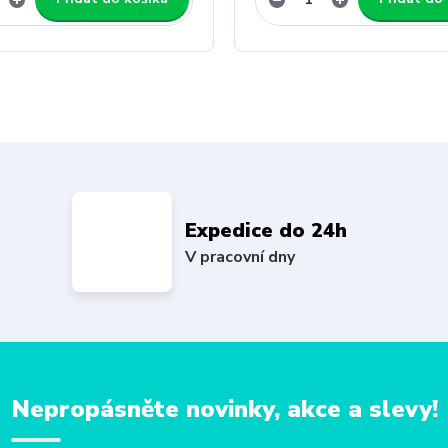
Expedice do 24h
V pracovní dny
Nepropásněte novinky, akce a slevy!