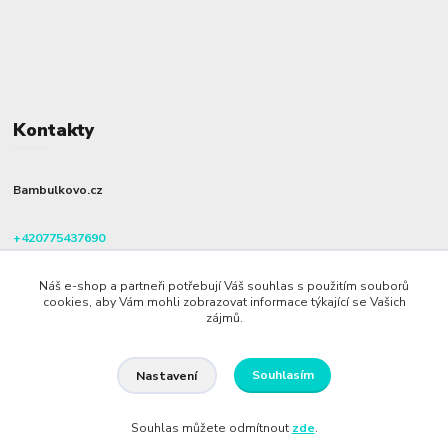
Kontakty
Bambulkovo.cz
+420775437690
(Po-Pá, 8-16 hod.)
Náš e-shop a partneři potřebují Váš souhlas s použitím souborů
info@bambulkovo.cz
cookies, aby Vám mohli zobrazovat informace týkající se Vašich
zájmů.
Souhlasím
Nastavení
Souhlas můžete odmítnout
zde
.
Vytvořeno na
Eshop-rychle.cz