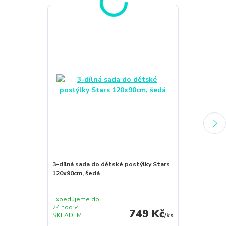
Novinka
3-dílná sada do dětské postýlky Stars
DETEXPOL Pov
120x90cm, šedá
bavlna/bambus
šedá/růžová
Expedujeme do
Expedujeme 
24 hod ✓
24 hod ✓
749 Kč
SKLADEM
/
ks
SKLADEM