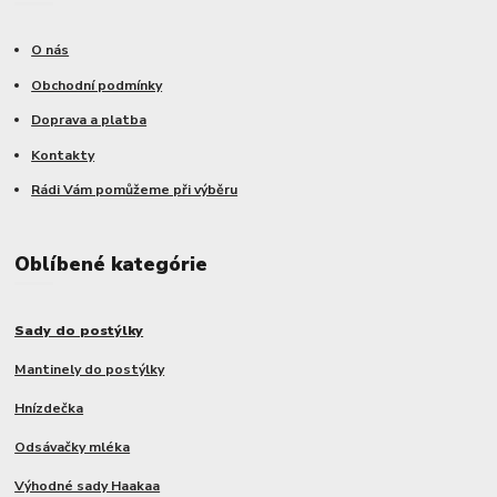
O nás
Obchodní podmínky
Doprava a platba
Kontakty
Rádi Vám pomůžeme při výběru
Oblíbené kategórie
Sady do postýlky
Mantinely do postýlky
Hnízdečka
Odsávačky mléka
Výhodné sady Haakaa