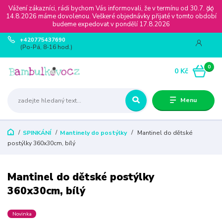
Vážení zákazníci, rádi bychom Vás informovali, že v termínu od 30.7. do
14.8.2026 máme dovolenou. Veškeré objednávky přijaté v tomto období
budeme expedovat v pondělí 17.8.2026
+420775437690
(Po-Pá, 8-16 hod.)
0
0 Kč
Menu
SPINKÁNÍ
Mantinely do postýlky
Mantinel do dětské
postýlky 360x30cm, bílý
Mantinel do dětské postýlky
360x30cm, bílý
Novinka