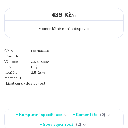
439 Kč
/
ks
Momentálně není k dispozici
Číslo
HAN00118
produktu:
Výrobce:
ANK-Baby
Barva:
bílý
tloušťka
1,5-2cm
mantinelu:
Hlídat cenu / dostupnost
Kompletní specifikace
Komentáře
0
Související zboží
2