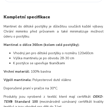
Kompletní specifikace
Mantinel do dětské postýlky je důležitou součásti každé výbavy.
Chrání miminko před průvanem a také minimalizuje možnost
úderu o postýlku.
Mantinel o délce 360cm (kolem celé postýlky):
Vhodný jen pro dětské postýlky o rozměru 120x60cm
Výška mantinelu je po obvodu 28-30 cm
K postýlce se upevňuje tkaničkami
Vrchní materiál:
100% bavlna
Výplň mantinelu:
Polyesterové duté vlákno
Doporučené praní v pračce na 30°C.
Produkty jsou vyrobené z textilií, které mají certifikát
OEKO
-
TEX
® Standard 100
(mezinárodně uznávaný certifikát kvality
textilu) a jsou vhodné pro děti do 3 let.