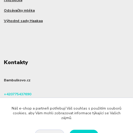
Odsávačky mléka
Výhodné sady Haakaa
Kontakty
Bambulkovo.cz
+420775437690
(Po-Pá, 8-16 hod.)
Náš e-shop a partneři potřebují Váš souhlas s použitím souborů
info@bambulkovo.cz
cookies, aby Vám mohli zobrazovat informace týkající se Vašich
zájmů.