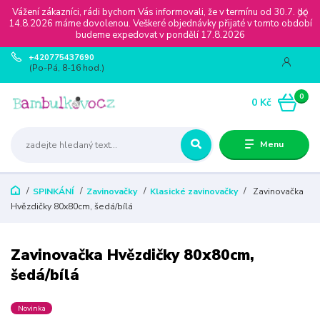
Vážení zákazníci, rádi bychom Vás informovali, že v termínu od 30.7. do
14.8.2026 máme dovolenou. Veškeré objednávky přijaté v tomto období
budeme expedovat v pondělí 17.8.2026
+420775437690
(Po-Pá, 8-16 hod.)
0
0 Kč
Menu
SPINKÁNÍ
Zavinovačky
Klasické zavinovačky
Zavinovačka
Hvězdičky 80x80cm, šedá/bílá
Zavinovačka Hvězdičky 80x80cm,
šedá/bílá
Novinka