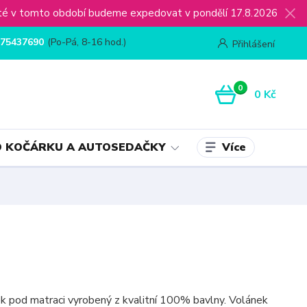
ijaté v tomto období budeme expedovat v pondělí 17.8.2026
75437690
(Po-Pá, 8-16 hod.)
Přihlášení
0
0 Kč
Více
 KOČÁRKU A AUTOSEDAČKY
k pod matraci vyrobený z kvalitní 100% bavlny. Volánek