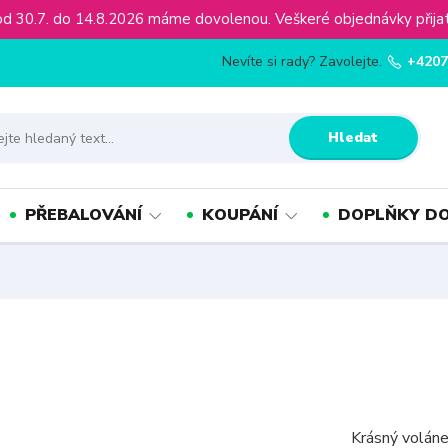
ínu od 30.7. do 14.8.2026 máme dovolenou. Veškeré objednávky př
Nevíte si rady? Zavolejte.
+4207
Hledat
PŘEBALOVÁNÍ
KOUPÁNÍ
DOPLŇKY DO
Krásný voláne