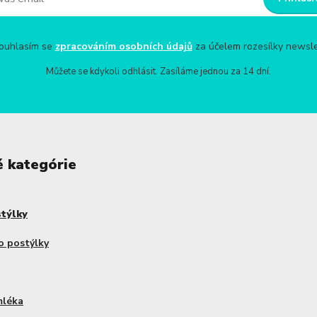
uhlasím se
zpracováním osobních údajů
za účelem rozesílky newsle
Můžete se kdykoli odhlásit. Zasíláme jednou za 14 dní.
é kategórie
stýlky
o postýlky
mléka