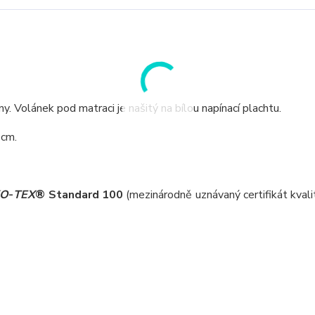
. Volánek pod matraci je našitý na bílou napínací plachtu.
cm.
KO
-
TEX
® Standard 100
(mezinárodně uznávaný certifikát kvalit