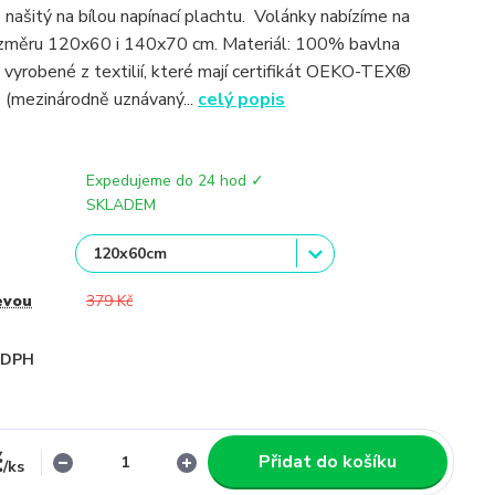
 našitý na bílou napínací plachtu. Volánky nabízíme na
ozměru 120x60 i 140x70 cm. Materiál: 100% bavlna
 vyrobené z textilií, které mají certifikát OEKO-TEX®
(mezinárodně uznávaný...
celý popis
Expedujeme do 24 hod ✓
SKLADEM
evou
379 Kč
i DPH
č
Přidat do košíku
/
ks