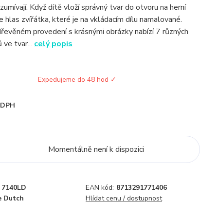
umívají. Když dítě vloží správný tvar do otvoru na herní
 hlas zvířátka, které je na vkládacím dílu namalované.
dřevěném provedení s krásnými obrázky nabízí 7 různých
 ve tvar...
celý popis
Expedujeme do 48 hod ✓
i DPH
Momentálně není k dispozici
7140LD
EAN kód:
8713291771406
e Dutch
Hlídat cenu / dostupnost