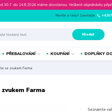
ínu od 30.7. do 14.8.2026 máme dovolenou. Veškeré objednávky př
Nevíte si rady? Zavolejte.
+4207
Hledat
PŘEBALOVÁNÍ
KOUPÁNÍ
DOPLŇKY DO
le se zvukem Farma
e zvukem Farma
Seznamte vaše