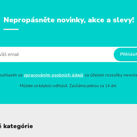
Nepropásněte novinky, akce a slevy!
Přihlási
uhlasím se
zpracováním osobních údajů
za účelem rozesílky newsle
Můžete se kdykoli odhlásit. Zasíláme jednou za 14 dní.
é kategórie