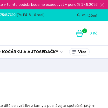
ijaté v tomto období budeme expedovat v pondělí 17.8.2026
75437690
(Po-Pá, 8-16 hod.)
Přihlášení
0
0 Kč
Více
 KOČÁRKU A AUTOSEDAČKY
 dítě se zvířátky z farmy a poznávejte společně, jakými