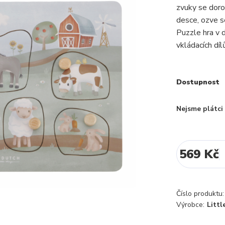
zvuky se doroz
desce, ozve se
Puzzle hra v 
vkládacích dílů
Dostupnost
Nejsme plátc
569 Kč
Číslo produktu:
Výrobce:
Littl