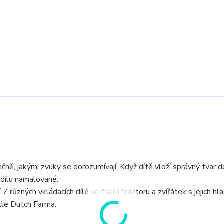
ně, jakými zvuky se dorozumívají. Když dítě vloží správný tvar d
m dílu namalované.
 různých vkládacích dílů ve tvaru traktoru a zvířátek s jejich hl
ttle Dutch Farma.