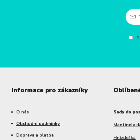
So
Informace pro zákazníky
Oblíben
O nás
Sady do po
Obchodní podmínky
Mantinely d
Doprava a platba
Hnízdečka