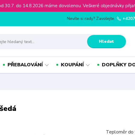
ínu od 30.7. do 14.8.2026 máme dovolenou. Veškeré objednávky př
Nevíte si rady? Zavolejte.
+4207
Hledat
PŘEBALOVÁNÍ
KOUPÁNÍ
DOPLŇKY DO
 šedá
Teploměr do 