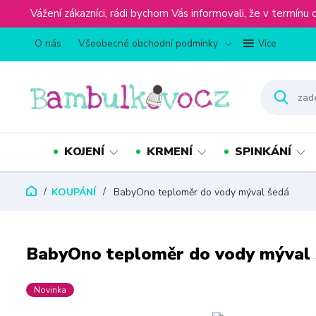
Vážení zákazníci, rádi bychom Vás informovali, že v term
O nás
Všeobecné obchodní podmínky
Více
KOJENÍ
KRMENÍ
SPINKÁNÍ
KOUPÁNÍ
BabyOno teploměr do vody mýval šedá
BabyOno teploměr do vody mýval
Novinka