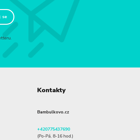
t se
tteru.
Kontakty
Bambulkovo.cz
+420775437690
(Po-Pá, 8-16 hod.)