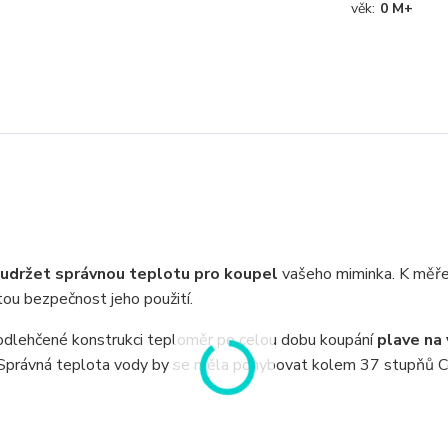
věk:
0 M+
udržet správnou teplotu pro koupel
vašeho miminka. K měře
stou bezpečnost jeho použití.
y odlehčené konstrukci teploměr po celou dobu koupání
plave na 
 Správná teplota vody by se měla pohybovat kolem 37 stupňů Ce