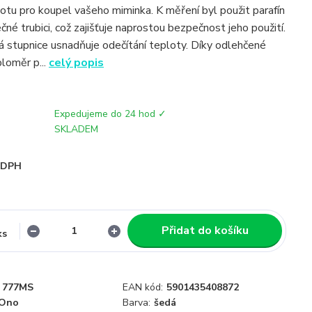
otu pro koupel vašeho miminka. K měření byl použit parafín
čné trubici, což zajišťuje naprostou bezpečnost jeho použití.
ná stupnice usnadňuje odečítání teploty. Díky odlehčené
ploměr p...
celý popis
Expedujeme do 24 hod ✓
SKLADEM
i DPH
Přidat do košíku
ks
777MS
EAN kód:
5901435408872
Ono
Barva:
šedá