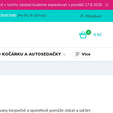
ijaté v tomto období budeme expedovat v pondělí 17.8.2026
75437690
(Po-Pá, 8-16 hod.)
Přihlášení
0
0 Kč
Více
 KOČÁRKU A AUTOSEDAČKY
vany bezpečně a spolehlivě pomůže získat a udržet