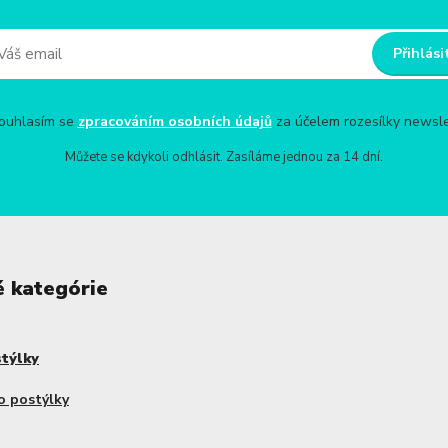
Přihlási
uhlasím se
zpracováním osobních údajů
za účelem rozesílky newsle
Můžete se kdykoli odhlásit. Zasíláme jednou za 14 dní.
é kategórie
stýlky
o postýlky