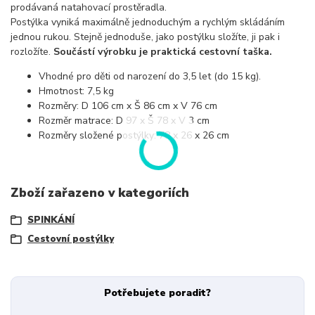
prodávaná natahovací prostěradla.
Postýlka vyniká maximálně jednoduchým a rychlým skládáním
jednou rukou. Stejně jednoduše, jako postýlku složíte, ji pak i
rozložíte.
Součástí výrobku je praktická cestovní taška.
Vhodné pro děti od narození do 3,5 let (do 15 kg).
Hmotnost: 7,5 kg
Rozměry: D 106 cm x Š 86 cm x V 76 cm
Rozměr matrace: D 97 x Š 78 x V 3 cm
Rozměry složené postýlky: 78 x 26 x 26 cm
Zboží zařazeno v kategoriích
SPINKÁNÍ
Cestovní postýlky
Potřebujete poradit?