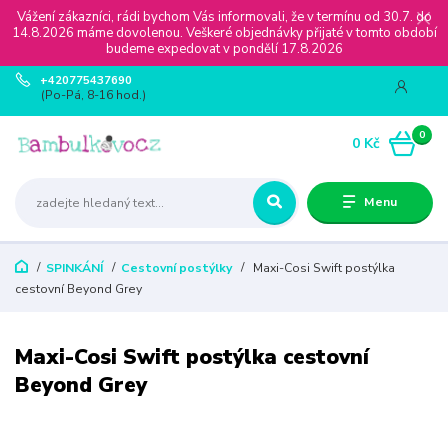
Vážení zákazníci, rádi bychom Vás informovali, že v termínu od 30.7. do
14.8.2026 máme dovolenou. Veškeré objednávky přijaté v tomto období
budeme expedovat v pondělí 17.8.2026
+420775437690
(Po-Pá, 8-16 hod.)
0
0 Kč
Menu
SPINKÁNÍ
Cestovní postýlky
Maxi-Cosi Swift postýlka
cestovní Beyond Grey
Maxi-Cosi Swift postýlka cestovní
Beyond Grey