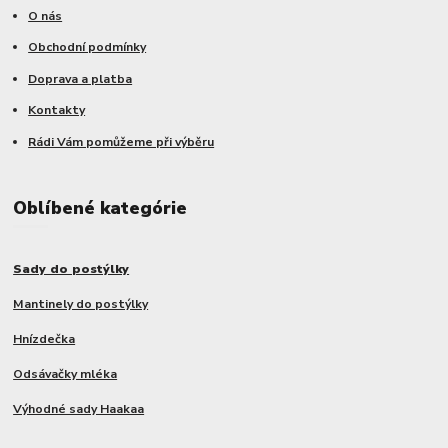
O nás
Obchodní podmínky
Doprava a platba
Kontakty
Rádi Vám pomůžeme při výběru
Oblíbené kategórie
Sady do postýlky
Mantinely do postýlky
Hnízdečka
Odsávačky mléka
Výhodné sady Haakaa