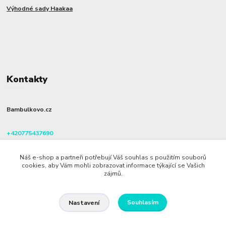
Výhodné sady Haakaa
Kontakty
Bambulkovo.cz
+420775437690
(Po-Pá, 8-16 hod.)
Náš e-shop a partneři potřebují Váš souhlas s použitím souborů
info@bambulkovo.cz
cookies, aby Vám mohli zobrazovat informace týkající se Vašich
zájmů.
Souhlasím
Nastavení