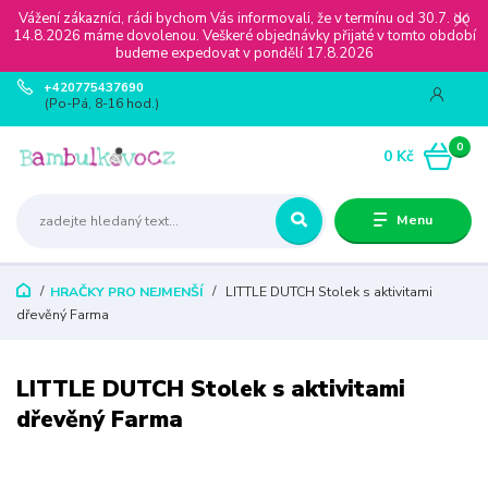
Vážení zákazníci, rádi bychom Vás informovali, že v termínu od 30.7. do
14.8.2026 máme dovolenou. Veškeré objednávky přijaté v tomto období
budeme expedovat v pondělí 17.8.2026
+420775437690
(Po-Pá, 8-16 hod.)
0
0 Kč
Menu
HRAČKY PRO NEJMENŠÍ
LITTLE DUTCH Stolek s aktivitami
dřevěný Farma
LITTLE DUTCH Stolek s aktivitami
dřevěný Farma