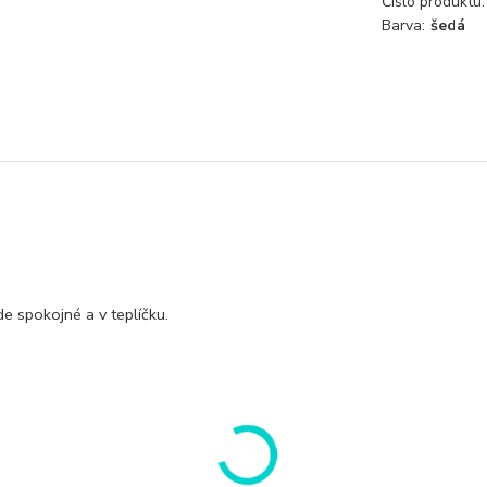
Číslo produktu:
Barva:
šedá
e spokojné a v teplíčku.