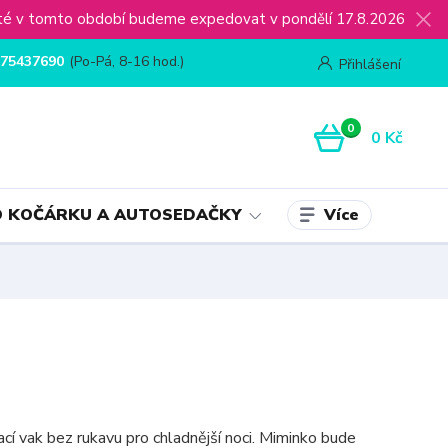
ijaté v tomto období budeme expedovat v pondělí 17.8.2026
75437690
(Po-Pá, 8-16 hod.)
Přihlášení
0
0 Kč
Více
 KOČÁRKU A AUTOSEDAČKY
cí vak bez rukavu pro chladnější noci. Miminko bude