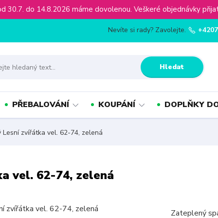
ínu od 30.7. do 14.8.2026 máme dovolenou. Veškeré objednávky př
Nevíte si rady? Zavolejte.
+4207
Hledat
PŘEBALOVÁNÍ
KOUPÁNÍ
DOPLŇKY DO
 Lesní zvířátka vel. 62-74, zelená
a vel. 62-74, zelená
Zateplený spa