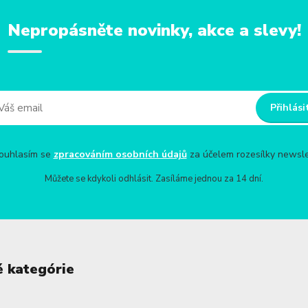
Nepropásněte novinky, akce a slevy!
Přihlási
uhlasím se
zpracováním osobních údajů
za účelem rozesílky newsle
Můžete se kdykoli odhlásit. Zasíláme jednou za 14 dní.
é kategórie