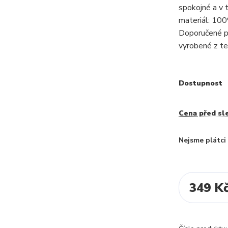
spokojné a v t
materiál: 10
Doporučené pr
vyrobené z text
Dostupnost
Cena před sl
Nejsme plátc
349 K