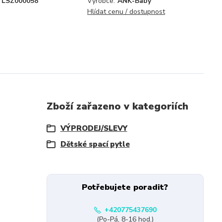
LSZ000058
Výrobce:
ANK-Baby
Hlídat cenu / dostupnost
Zboží zařazeno v kategoriích
VÝPRODEJ/SLEVY
Dětské spací pytle
Potřebujete poradit?
+420775437690
(Po-Pá, 8-16 hod.)