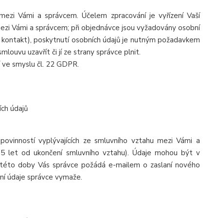
ezi Vámi a správcem. Účelem zpracování je vyřízení Vaší
mezi Vámi a správcem; při objednávce jsou vyžadovány osobní
 a kontakt), poskytnutí osobních údajů je nutným požadavkem
louvu uzavřít či jí ze strany správce plnit.
 ve smyslu čl. 22 GDPR.
ch údajů
ovinností vyplývajících ze smluvního vztahu mezi Vámi a
15 let od ukončení smluvního vztahu). Údaje mohou být v
í této doby Vás správce požádá e-mailem o zaslaní nového
ní údaje správce vymaže.