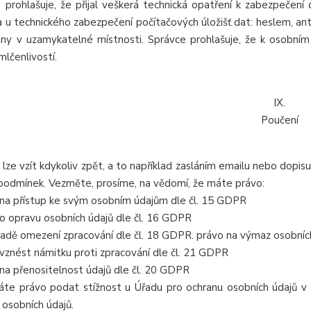
 prohlašuje, že přijal veškerá technická opatření k zabezpečení d
 u technického zabezpečení počítačových úložišť dat: heslem, ant
ny v uzamykatelné místnosti. Správce prohlašuje, že k osobním
mlčenlivostí.
IX.
Poučení
 lze vzít kdykoliv zpět, a to například zasláním emailu nebo dopisu
podmínek. Vezměte, prosíme, na vědomí, že máte právo:
 na přístup ke svým osobním údajům dle čl. 15 GDPR
 o opravu osobních údajů dle čl. 16 GDPR
padě omezení zpracování dle čl. 18 GDPR. právo na výmaz osobníc
 vznést námitku proti zpracování dle čl. 21 GDPR
 na přenositelnost údajů dle čl. 20 GDPR
te právo podat stížnost u Úřadu pro ochranu osobních údajů v 
 osobních údajů.