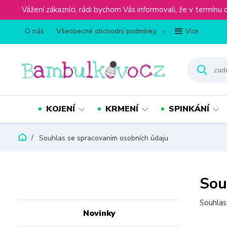
Vážení zákazníci, rádi bychom Vás informovali, že v term
O nás
Všeobecné obchodní podmínky
Více
KOJENÍ
KRMENÍ
SPINKÁNÍ
Souhlas se spracovaním osobních údaju
Sou
Souhlas
Novinky