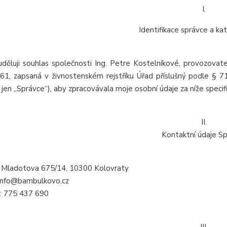
I.
Identifikace správce a ka
děluji souhlas společnosti Ing. Petre Kostelníkové, provozovate
1, zapsaná v živnostenském rejstříku Úřad příslušný podle § 7
 jen „Správce“), aby zpracovávala moje osobní údaje za níže spec
II.
Kontaktní údaje S
 Mladotova 675/14, 10300 Kolovraty
 info@bambulkovo.cz
: 775 437 690