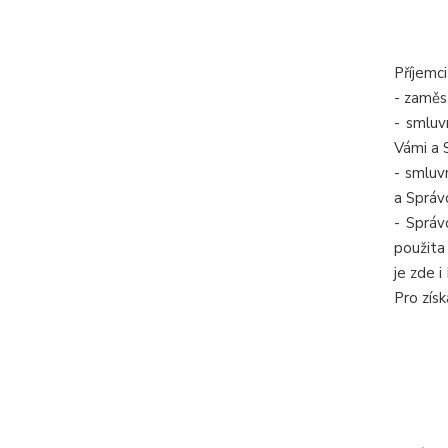
Příjemci
- zaměs
- smluv
Vámi a
- smluv
a Sprá
- Správ
použita
je zde i
Pro zís