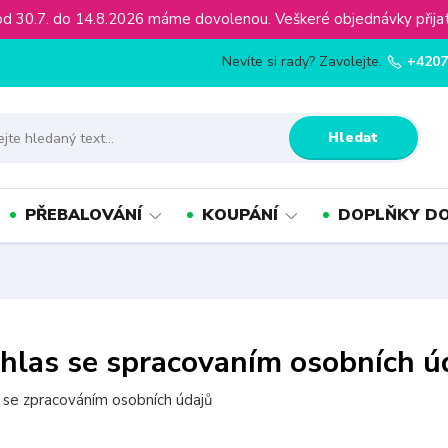
ínu od 30.7. do 14.8.2026 máme dovolenou. Veškeré objednávky př
Nevíte si rady? Zavolejte.
+4207
Hledat
PŘEBALOVÁNÍ
KOUPÁNÍ
DOPLŇKY DO
hlas se spracovaním osobních ú
 se zpracováním osobních údajů