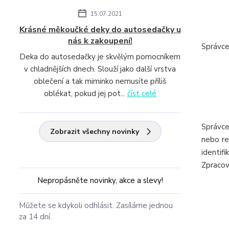
15.07.2021
Krásné měkoučké deky do autosedačky u
nás k zakoupení!
Správce
Deka do autosedačky je skvělým pomocníkem
v chladnějších dnech. Slouží jako další vrstva
oblečení a tak miminko nemusíte příliš
oblékat, pokud jej pot...
číst celé
Správce
Zobrazit všechny novinky
nebo re
identifi
Zpracová
Nepropásněte novinky, akce a slevy!
Můžete se kdykoli odhlásit. Zasíláme jednou
za 14 dní.