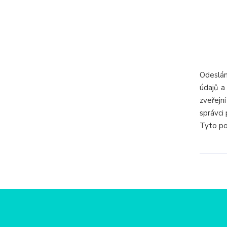
Odeslán
údajů a
zveřejn
správci 
Tyto po