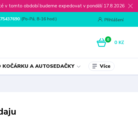
ijaté v tomto období budeme expedovat v pondělí 17.8.2026
75437690
(Po-Pá, 8-16 hod.)
Přihlášení
0
0 Kč
Více
 KOČÁRKU A AUTOSEDAČKY
daju