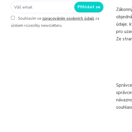
Přihlásit se
Zákonný
objedná
Souhlasím se
zpracováním osobních údajů
za
údaje, 
účelem rozesílky newsletteru.
pro uza
Ze stra
Správce
správce
návazno
souhlas