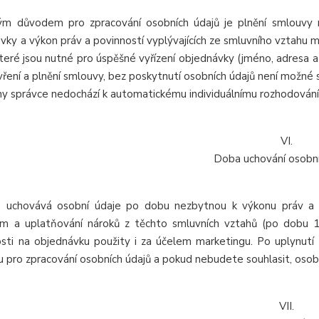
m důvodem pro zpracování osobních údajů je plnění smlouvy m
vky a výkon práv a povinností vyplývajících ze smluvního vztahu 
které jsou nutné pro úspěšné vyřízení objednávky (jméno, adresa
vření a plnění smlouvy, bez poskytnutí osobních údajů není možné sm
ny správce nedochází k automatickému individuálnímu rozhodování
VI.
Doba uchování osobní
 uchovává osobní údaje po dobu nezbytnou k výkonu práv a p
m a uplatňování nároků z těchto smluvních vztahů (po dobu 
sti na objednávku použity i za účelem marketingu. Po uplynut
u pro zpracování osobních údajů a pokud nebudete souhlasit, osob
VII.