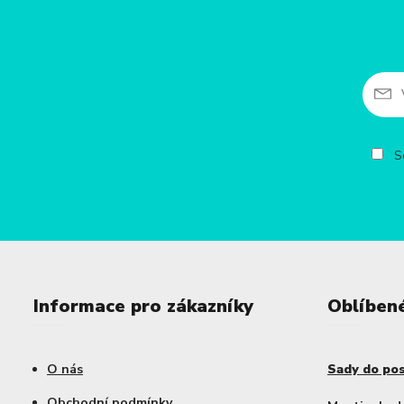
So
Informace pro zákazníky
Oblíben
O nás
Sady do po
Obchodní podmínky