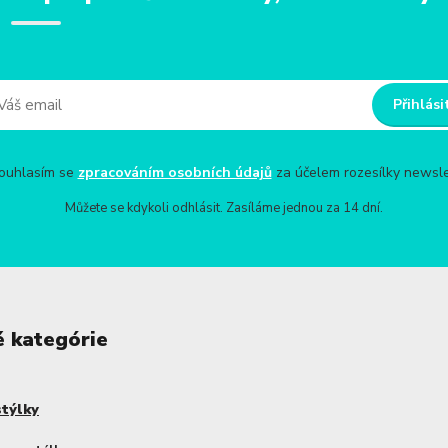
Přihlási
uhlasím se
zpracováním osobních údajů
za účelem rozesílky newsle
Můžete se kdykoli odhlásit. Zasíláme jednou za 14 dní.
é kategórie
stýlky