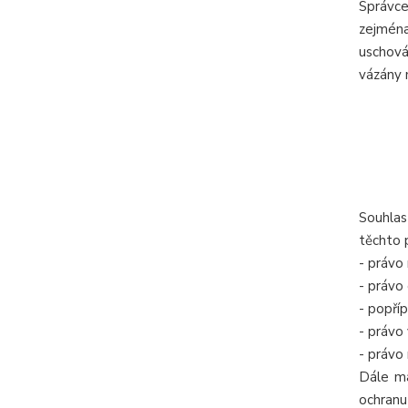
Správce
zejména
uschová
vázány 
Souhlas
těchto 
- právo
- právo
- popří
- právo
- právo
Dále má
ochranu