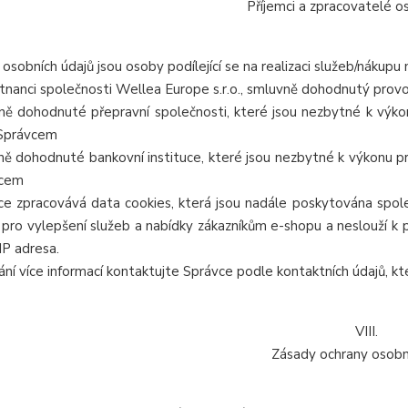
Příjemci a zpracovatelé o
 osobních údajů jsou osoby podílející se na realizaci služeb/nákupu
tnanci společnosti Wellea Europe s.r.o., smluvně dohodnutý pro
ně dohodnuté přepravní společnosti, které jsou nezbytné k výkon
 Správcem
ně dohodnuté bankovní instituce, které jsou nezbytné k výkonu pr
vcem
ce zpracovává data cookies, která jsou nadále poskytována spol
 pro vylepšení služeb a nabídky zákazníkům e-shopu a neslouží k
 IP adresa.
kání více informací kontaktujte Správce podle kontaktních údajů, kt
VIII.
Zásady ochrany osobn