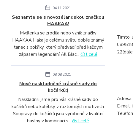
04.11.2021
Seznamte se s novozélandskou značkou
HAAKAA!
Myšlenka se zrodila nebo vznik značky
Tímto u
HAAKAA Haka je celému světu dobře známý
0895186
tanec s pokřiky, který předvádí před každým
22(dále
zápasem legendární All Blac...
číst celé
08.08.2021
Nově naskladněné krásné sady do
kočárků:)
Adresa:
Naskladnili jsme pro Vás krásné sady do
E-mail:
kočárků nebo kolébky v roztomilých motivech.
Telefon
Soupravy do kočárků jsou vyrobené z kvalitní
bavlny v kombinaci s...
číst celé