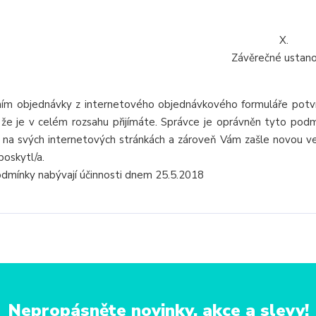
X.
Závěrečné ustano
ím objednávky z internetového objednávkového formuláře potvr
 že je v celém rozsahu přijímáte. Správce je oprávněn tyto pod
í na svých internetových stránkách a zároveň Vám zašle novou ve
poskytl/a.
dmínky nabývají účinnosti dnem 25.5.2018
Nepropásněte novinky, akce a slevy!