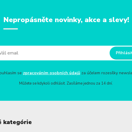
Nepropásněte novinky, akce a slevy!
Přihlási
uhlasím se
zpracováním osobních údajů
za účelem rozesílky newsle
Můžete se kdykoli odhlásit. Zasíláme jednou za 14 dní.
é kategórie