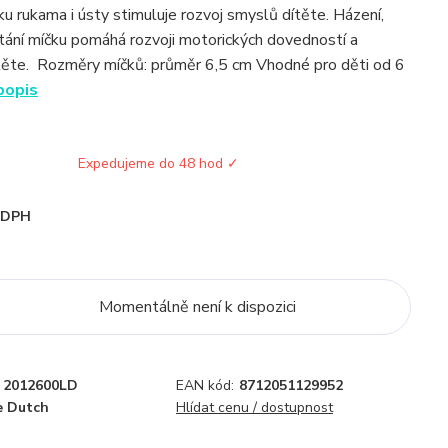
u rukama i ústy stimuluje rozvoj smyslů dítěte. Házení,
ytání míčku pomáhá rozvoji motorických dovedností a
těte. Rozměry míčků: průměr 6,5 cm Vhodné pro děti od 6
popis
Expedujeme do 48 hod ✓
i DPH
Momentálně není k dispozici
2012600LD
EAN kód:
8712051129952
e Dutch
Hlídat cenu / dostupnost