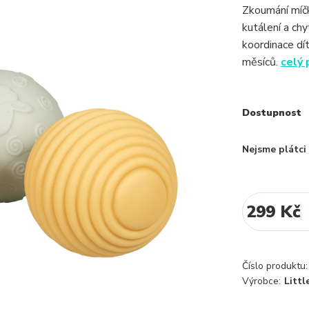
Zkoumání míčk
kutálení a ch
koordinace dí
měsíců.
celý 
Dostupnost
Nejsme plátc
299 Kč
Číslo produktu:
Výrobce:
Littl