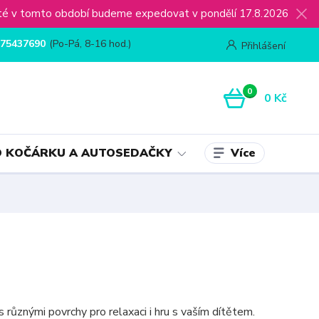
ijaté v tomto období budeme expedovat v pondělí 17.8.2026
75437690
(Po-Pá, 8-16 hod.)
Přihlášení
0
0 Kč
Více
 KOČÁRKU A AUTOSEDAČKY
 různými povrchy pro relaxaci i hru s vaším dítětem.