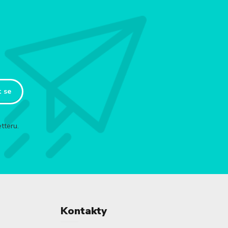
t se
tteru.
Kontakty