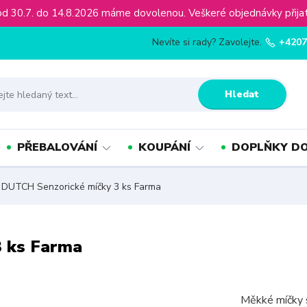
ínu od 30.7. do 14.8.2026 máme dovolenou. Veškeré objednávky př
Nevíte si rady? Zavolejte.
+4207
Hledat
PŘEBALOVÁNÍ
KOUPÁNÍ
DOPLŇKY DO
DUTCH Senzorické míčky 3 ks Farma
3 ks Farma
Měkké míčky s