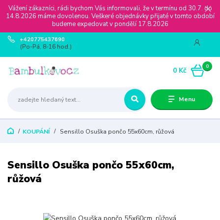
Vážení zákazníci, rádi bychom Vás informovali, že v termínu od 30.7. do
14.8.2026 máme dovolenou. Veškeré objednávky přijaté v tomto období
budeme expedovat v pondělí 17.8.2026
+420775437690
(Po-Pá, 8-16 hod.)
0
0 Kč
Menu
KOUPÁNÍ
Sensillo Osuška pončo 55x60cm, růžová
Sensillo Osuška pončo 55x60cm,
růžová