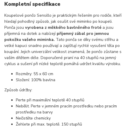
Kompletní specifikace
Koupelové pončo Sensillo je praktickým řešením pro rodiče, kteří
hledají pohodlný způsob, jak osušit své miminko po koupeli.
Ponča jsou
vyrobena z měkkého bavlněného froté
a jsou
příjemná na dotek a nabízejí
příjemný zábal pro jemnou
pokožku vašeho miminka.
Tato ponča se díky svému střihu a
velké kapuci snadno používají a zajišťují rychlé vysušení těla po
koupání. Jejich univerzální velikost znamená, že pončo zůstane s
vaším dítětem déle. Doporučené praní na 40 stupňů na jemný
cyklus a sušení při nízké teplotě pomáhá udržet kvalitu výrobku.
Rozměry: 55 x 60 cm
Složení: 100% bavlna
Způsob údržby:
Perte při maximální teplotě 40 stupňů
Nebělit. Perte v jemném pracím prostředku nebo pracím
prostředku na barvy
Nečistěte chemicky
Žehlete při max. teplotě. 150 stupňů