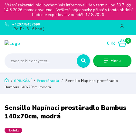
Vážení zákazníci, rádi bychom Vás informovali, že v termínu od 30.7. do
14.8.2026 máme dovolenou. Veškeré objednávky přijaté v tomto období
budeme expedovat v pondělí 17.8.2026
+420775437690
(Po-Pá, 8-16 hod.)
0
0 Kč
Menu
SPINKÁNÍ
Prostěradla
Sensillo Napínací prostěradlo
Bambus 140x70cm, modrá
Sensillo Napínací prostěradlo Bambus
140x70cm, modrá
Novinka