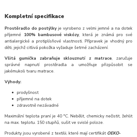
Kompletní specifikace
Prostěradlo do postýlky
je vyrobeno z velmi jemné a na dotek
příjemné
100% bambusové viskózy
, která je známá pro své
antialergické a protiplísňové vlastnosti. Přípravek je vhodný pro
děti, jejichž citlivá pokožka vyžaduje šetrné zacházení.
Všitá gumička zabraňuje sklouznutí z matrace
, zaručuje
správné napnutí prostěradla a umožňuje přizpůsobit se
jakémukoli tvaru matrace.
Výhody:
prodyšnost
příjemné na dotek
zdravotně nezávadné
Maximální teplota praní je 40 °C. Nebělit, chemicky nečistit, žehlit
na max. teplotu. 150 stupňů, sušit ve svislé poloze.
Produkty jsou vyrobené z textilii, které mají certifikát
OEKO
-