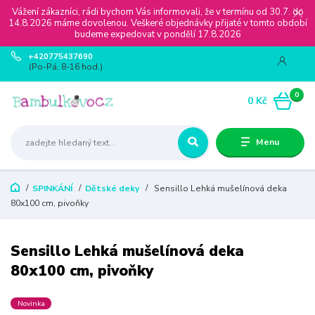
Vážení zákazníci, rádi bychom Vás informovali, že v termínu od 30.7. do
14.8.2026 máme dovolenou. Veškeré objednávky přijaté v tomto období
budeme expedovat v pondělí 17.8.2026
+420775437690
(Po-Pá, 8-16 hod.)
0
0 Kč
Menu
SPINKÁNÍ
Dětské deky
Sensillo Lehká mušelínová deka
80x100 cm, pivoňky
Sensillo Lehká mušelínová deka
80x100 cm, pivoňky
Novinka