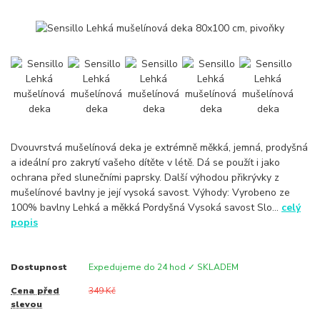
Dvouvrstvá mušelínová deka je extrémně měkká, jemná, prodyšná
a ideální pro zakrytí vašeho dítěte v létě. Dá se použít i jako
ochrana před slunečními paprsky. Další výhodou přikrývky z
mušelínové bavlny je její vysoká savost. Výhody: Vyrobeno ze
100% bavlny Lehká a měkká Pordyšná Vysoká savost Slo...
celý
popis
Dostupnost
Expedujeme do 24 hod ✓ SKLADEM
Cena před
349 Kč
slevou