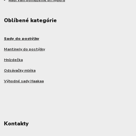
Rádi Vám pomůžeme při výběru
Oblíbené kategórie
Sady do postýlky
Mantinely do postýlky
Hnízdečka
Odsávačky mléka
Výhodné sady Haakaa
Kontakty