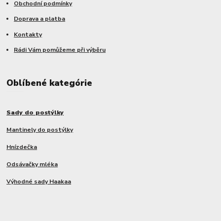
Obchodní podmínky
Doprava a platba
Kontakty
Rádi Vám pomůžeme při výběru
Oblíbené kategórie
Sady do postýlky
Mantinely do postýlky
Hnízdečka
Odsávačky mléka
Výhodné sady Haakaa