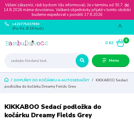
Vážení zákazníci, rádi bychom Vás informovali, že v termínu od 30.7. do
14.8.2026 máme dovolenou. Veškeré objednávky přijaté v tomto období
budeme expedovat v pondělí 17.8.2026
+420775437690
(Po-Pá, 8-16 hod.)
0
0 Kč
Menu
DOPLŇKY DO KOČÁRKU A AUTOSEDAČKY
KIKKABOO Sedací
podložka do kočárku Dreamy Fields Grey
KIKKABOO Sedací podložka do
kočárku Dreamy Fields Grey