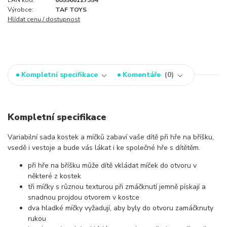
EAN kód:
605566127354
Výrobce:
TAF TOYS
Hlídat cenu / dostupnost
Kompletní specifikace
Komentáře
0
Kompletní specifikace
Variabilní sada kostek a míčků zabaví vaše dítě při hře na bříšku,
vsedě i vestoje a bude vás lákat i ke společné hře s dítětěm.
při hře na bříšku může dítě vkládat míček do otvoru v
některé z kostek
tři míčky s různou texturou při zmáčknutí jemně pískají a
snadnou projdou otvorem v kostce
dva hladké míčky vyžadují, aby byly do otvoru zamáčknuty
rukou