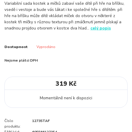
Variabilní sada kostek a míčků zabaví vaše dítě při hře na bříšku,
vsedě i vestoje a bude vás lákat i ke společné hře s dítětěm. při
hře na bříšku může dítě vkládat míček do otvoru v některé z
kostek tři míčky s různou texturou při zmáčknutí jemně pískají a
snadnou projdou otvorem v kostce dva hlad...
celý popis
Dostupnost
Vyprodáno
Nejsme plátci DPH
319 Kč
Momentálně není k dispozici
Číslo
12735TAF
produktu: