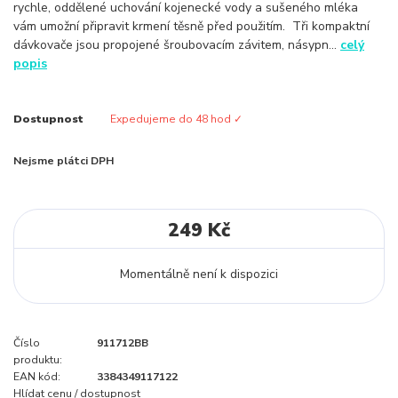
rychle, oddělené uchování kojenecké vody a sušeného mléka
vám umožní připravit krmení těsně před použitím. Tři kompaktní
dávkovače jsou propojené šroubovacím závitem, násypn...
celý
popis
Dostupnost
Expedujeme do 48 hod ✓
Nejsme plátci DPH
249 Kč
Momentálně není k dispozici
Číslo
911712BB
produktu:
EAN kód:
3384349117122
Hlídat cenu / dostupnost