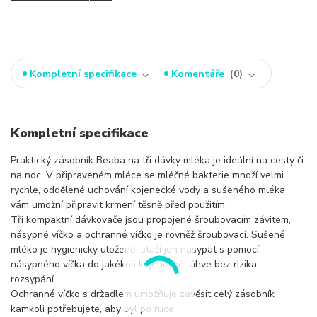
Kompletní specifikace
Komentáře
0
Kompletní specifikace
Praktický zásobník Beaba na tři dávky mléka je ideální na cesty či
na noc. V připraveném mléce se mléčné bakterie množí velmi
rychle, oddělené uchování kojenecké vody a sušeného mléka
vám umožní připravit krmení těsně před použitím.
Tři kompaktní dávkovače jsou propojené šroubovacím závitem,
násypné víčko a ochranné víčko je rovněž šroubovací. Sušené
mléko je hygienicky uložené, stačí jen nasypat s pomocí
násypného víčka do jakékoli kojenecké láhve bez rizika
rozsypání.
Ochranné víčko s držadlem umožňuje zavěsit celý zásobník
kamkoli potřebujete, aby byl po ruce.