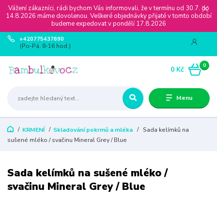
Vážení zákazníci, rádi bychom Vás informovali, že v termínu od 30.7. do
14.8.2026 máme dovolenou. Veškeré objednávky přijaté v tomto období
budeme expedovat v pondělí 17.8.2026
+420775437690
(Po-Pá, 8-16 hod.)
0
0 Kč
Menu
KRMENÍ
Skladování pokrmů a mléka
Sada kelímků na
sušené mléko / svačinu Mineral Grey / Blue
Sada kelímků na sušené mléko /
svačinu Mineral Grey / Blue