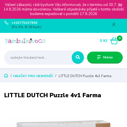
Vážení zákazníci, rádi bychom Vás informovali, že v termínu od 30.7. do
14.8.2026 máme dovolenou. Veškeré objednávky přijaté v tomto období
budeme expedovat v pondělí 17.8.2026
+420775437690
(Po-Pá, 8-16 hod.)
0
0 Kč
Menu
HRAČKY PRO NEJMENŠÍ
LITTLE DUTCH Puzzle 4v1 Farma
LITTLE DUTCH Puzzle 4v1 Farma