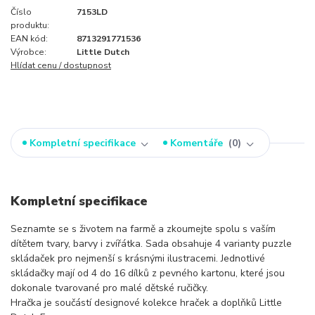
Číslo
7153LD
produktu:
EAN kód:
8713291771536
Výrobce:
Little Dutch
Hlídat cenu / dostupnost
Kompletní specifikace
Komentáře
0
Kompletní specifikace
Seznamte se s životem na farmě a zkoumejte spolu s vaším
dítětem tvary, barvy i zvířátka. Sada obsahuje 4 varianty puzzle
skládaček pro nejmenší s krásnými ilustracemi. Jednotlivé
skládačky mají od 4 do 16 dílků z pevného kartonu, které jsou
dokonale tvarované pro malé dětské ručičky.
Hračka je součástí designové kolekce hraček a doplňků Little