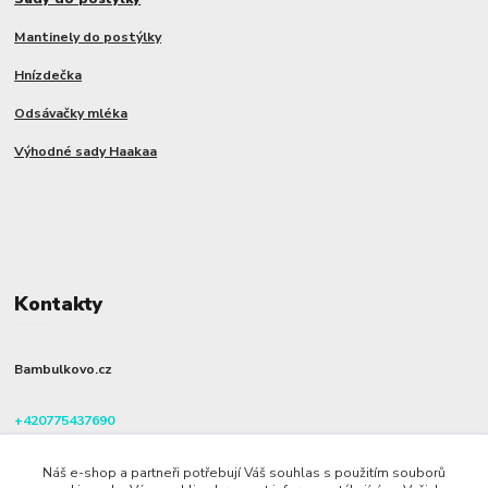
Mantinely do postýlky
Hnízdečka
Odsávačky mléka
Výhodné sady Haakaa
Kontakty
Bambulkovo.cz
+420775437690
(Po-Pá, 8-16 hod.)
Náš e-shop a partneři potřebují Váš souhlas s použitím souborů
info@bambulkovo.cz