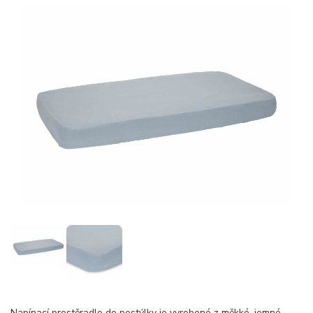
Napínací prostěradlo do postýlky je vyrobené z měkké, jemné