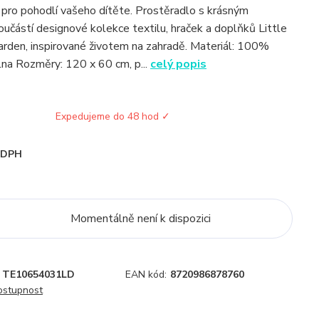
ro pohodlí vašeho dítěte. Prostěradlo s krásným
oučástí designové kolekce textilu, hraček a doplňků Little
arden, inspirované životem na zahradě. Materiál: 100%
lna Rozměry: 120 x 60 cm, p...
celý popis
Expedujeme do 48 hod ✓
i DPH
Momentálně není k dispozici
TE10654031LD
EAN kód:
8720986878760
dostupnost