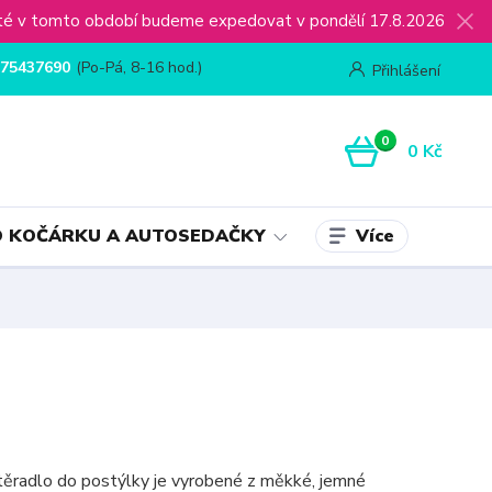
ijaté v tomto období budeme expedovat v pondělí 17.8.2026
75437690
(Po-Pá, 8-16 hod.)
Přihlášení
0
0 Kč
Více
 KOČÁRKU A AUTOSEDAČKY
těradlo do postýlky je vyrobené z měkké, jemné