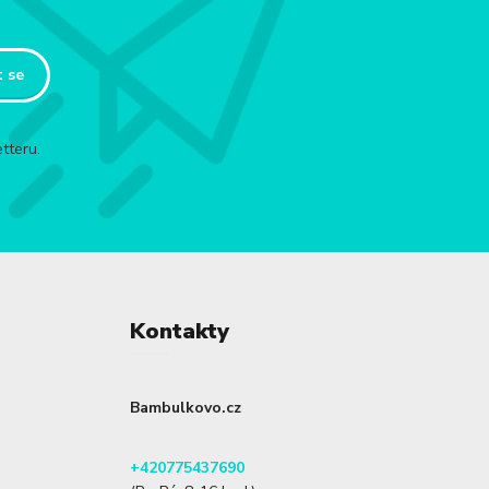
t se
tteru.
Kontakty
Bambulkovo.cz
+420775437690