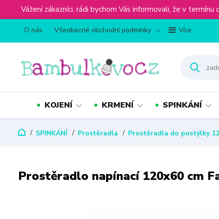
Vážení zákazníci, rádi bychom Vás informovali, že v term
O nás
Všeobecné obchodní podmínky
Více
KOJENÍ
KRMENÍ
SPINKÁNÍ
SPINKÁNÍ
Prostěradla
Prostěradla do postýlky 1
Prostěradlo napínací 120x60 cm Fa