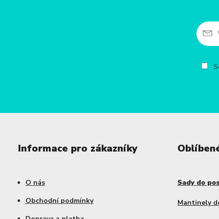
So
Informace pro zákazníky
Oblíben
O nás
Sady do po
Obchodní podmínky
Mantinely d
Doprava a platba