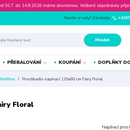
ínu od 30.7. do 14.8.2026 máme dovolenou. Veškeré objednávky př
Nevíte si rady? Zavolejte.
+4207
Hledat
PŘEBALOVÁNÍ
KOUPÁNÍ
DOPLŇKY DO
20x60cm
Prostěradlo napínací 120x60 cm Fairy Floral
iry Floral
Napínací pros