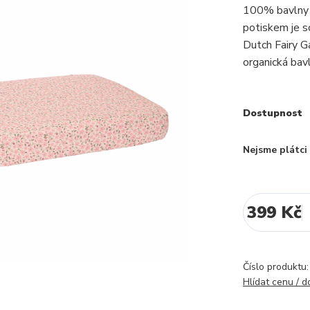
100% bavlny p
potiskem je s
Dutch Fairy G
organická bav
Dostupnost
Nejsme plátc
399 Kč
Číslo produktu:
Hlídat cenu / 