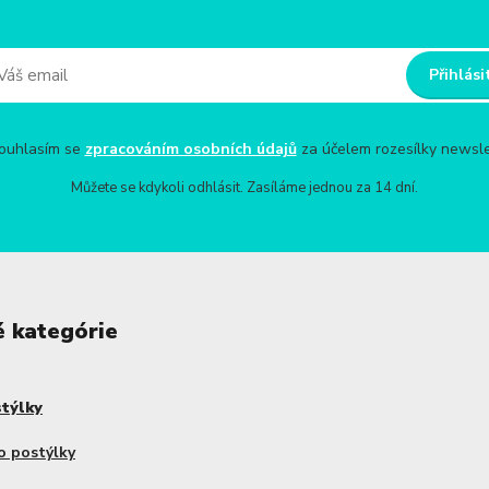
Přihlási
uhlasím se
zpracováním osobních údajů
za účelem rozesílky newsle
Můžete se kdykoli odhlásit. Zasíláme jednou za 14 dní.
é kategórie
stýlky
o postýlky