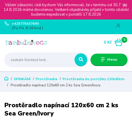
Vážení zákazníci, rádi bychom Vás informovali, že v termínu od 30.7. do
14.8.2026 máme dovolenou. Veškeré objednávky přijaté v tomto období
budeme expedovat v pondělí 17.8.2026
+420775437690
(Po-Pá, 8-16 hod.)
0
0 Kč
Menu
SPINKÁNÍ
Prostěradla
Prostěradla do postýlky 120x60cm
Prostěradlo napínací 120x60 cm 2 ks Sea Green/Ivory
Prostěradlo napínací 120x60 cm 2 ks
Sea Green/Ivory