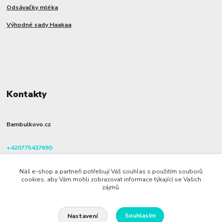
Odsávačky mléka
Výhodné sady Haakaa
Kontakty
Bambulkovo.cz
+420775437690
(Po-Pá, 8-16 hod.)
Náš e-shop a partneři potřebují Váš souhlas s použitím souborů
info@bambulkovo.cz
cookies, aby Vám mohli zobrazovat informace týkající se Vašich
zájmů.
Souhlasím
Nastavení