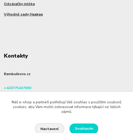
Odsávačky mléka
Výhodné sady Haakaa
Kontakty
Bambulkovo.cz
+420775437690
(Po-Pá, 8-16 hod.)
Náš e-shop a partneři potřebují Váš souhlas s použitím souborů
info@bambulkovo.cz
cookies, aby Vám mohli zobrazovat informace týkající se Vašich
zájmů.
Souhlasím
Nastavení