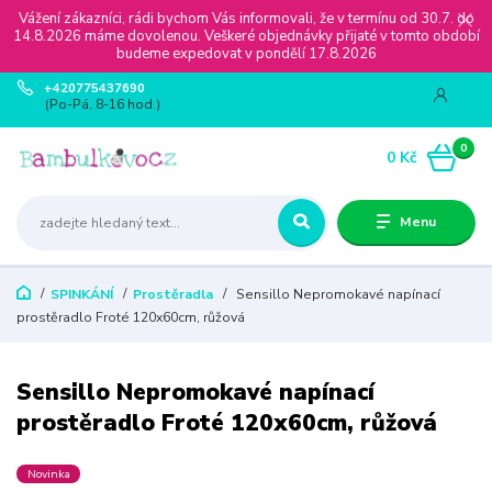
Vážení zákazníci, rádi bychom Vás informovali, že v termínu od 30.7. do
14.8.2026 máme dovolenou. Veškeré objednávky přijaté v tomto období
budeme expedovat v pondělí 17.8.2026
+420775437690
(Po-Pá, 8-16 hod.)
0
0 Kč
Menu
SPINKÁNÍ
Prostěradla
Sensillo Nepromokavé napínací
prostěradlo Froté 120x60cm, růžová
Sensillo Nepromokavé napínací
prostěradlo Froté 120x60cm, růžová
Novinka