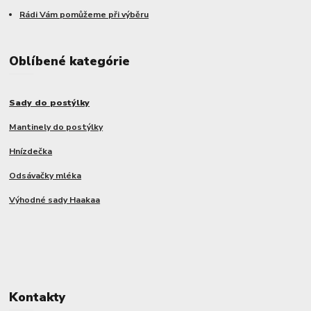
Rádi Vám pomůžeme při výběru
Oblíbené kategórie
Sady do postýlky
Mantinely do postýlky
Hnízdečka
Odsávačky mléka
Výhodné sady Haakaa
Kontakty