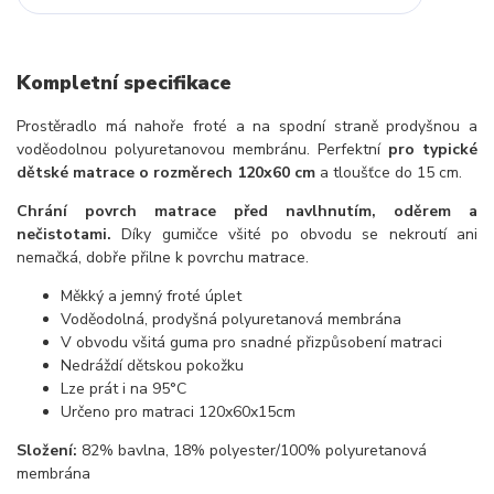
Kompletní specifikace
Prostěradlo má nahoře froté a na spodní straně prodyšnou a
voděodolnou polyuretanovou membránu. Perfektní
pro typické
dětské matrace o rozměrech 120x60 cm
a tloušťce do 15 cm.
Chrání povrch matrace před navlhnutím, oděrem a
nečistotami.
Díky gumičce všité po obvodu se nekroutí ani
nemačká, dobře přilne k povrchu matrace.
Měkký a jemný froté úplet
Voděodolná, prodyšná polyuretanová membrána
V obvodu všitá guma pro snadné přizpůsobení matraci
Nedráždí dětskou pokožku
Lze prát i na 95°C
Určeno pro matraci 120x60x15cm
Složení:
82% bavlna, 18% polyester/100% polyuretanová
membrána