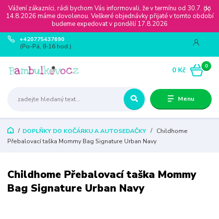
Vážení zákazníci, rádi bychom Vás informovali, že v termínu od 30.7. do
14.8.2026 máme dovolenou. Veškeré objednávky přijaté v tomto období
budeme expedovat v pondělí 17.8.2026
+420775437690
(Po-Pá, 8-16 hod.)
0
0 Kč
Menu
DOPLŇKY DO KOČÁRKU A AUTOSEDAČKY
Childhome
Přebalovací taška Mommy Bag Signature Urban Navy
Childhome Přebalovací taška Mommy
Bag Signature Urban Navy