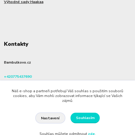
Výhodné sady Haakaa
Kontakty
Bambulkovo.cz
+420775437690
(Po-Pá, 8-16 hod.)
Náš e-shop a partneři potřebují Váš souhlas s použitím souborů
info@bambulkovo.cz
cookies, aby Vám mohli zobrazovat informace týkající se Vašich
zájmů.
Souhlasím
Nastavení
Souhlas můžete odmítnout
zde
.