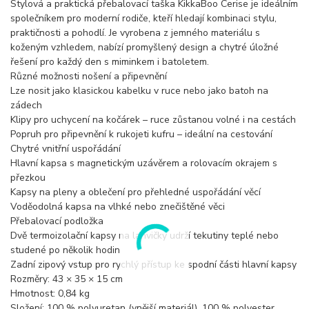
Stylová a praktická přebalovací taška KikkaBoo Cerise je ideálním
společníkem pro moderní rodiče, kteří hledají kombinaci stylu,
praktičnosti a pohodlí. Je vyrobena z jemného materiálu s
koženým vzhledem, nabízí promyšlený design a chytré úložné
řešení pro každý den s miminkem i batoletem.
Různé možnosti nošení a připevnění
Lze nosit jako klasickou kabelku v ruce nebo jako batoh na
zádech
Klipy pro uchycení na kočárek – ruce zůstanou volné i na cestách
Popruh pro připevnění k rukojeti kufru – ideální na cestování
Chytré vnitřní uspořádání
Hlavní kapsa s magnetickým uzávěrem a rolovacím okrajem s
přezkou
Kapsy na pleny a oblečení pro přehledné uspořádání věcí
Voděodolná kapsa na vlhké nebo znečištěné věci
Přebalovací podložka
Dvě termoizolační kapsy na lahvičky udrží tekutiny teplé nebo
studené po několik hodin
Zadní zipový vstup pro rychlý přístup ke spodní části hlavní kapsy
Rozměry: 43 × 35 × 15 cm
Hmotnost: 0,84 kg
Složení: 100 % polyuretan (vnější materiál), 100 % polyester