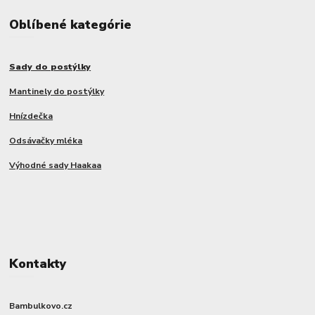
Oblíbené kategórie
Sady do postýlky
Mantinely do postýlky
Hnízdečka
Odsávačky mléka
Výhodné sady Haakaa
Kontakty
Bambulkovo.cz