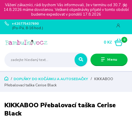
Vážení zákazníci, rádi bychom Vás informovali, že v termínu od 30.7. do
14.8.2026 máme dovolenou. Veškeré objednávky přijaté v tomto období
budeme expedovat v pondělí 17.8.2026
+420775437690
(Po-Pá, 8-16 hod.)
0
0 Kč
Menu
DOPLŇKY DO KOČÁRKU A AUTOSEDAČKY
KIKKABOO
Přebalovací taška Cerise Black
KIKKABOO Přebalovací taška Cerise
Black