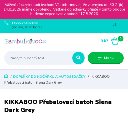
Vážení zákazníci, rádi bychom Vás informovali, že v termínu od 30.7. do
14.8.2026 máme dovolenou. Veškeré objednávky přijaté v tomto období
budeme expedovat v pondělí 17.8.2026
+420775437690
(Po-Pá, 8-16 hod.)
0
0 Kč
Menu
DOPLŇKY DO KOČÁRKU A AUTOSEDAČKY
KIKKABOO
Přebalovací batoh Siena Dark Grey
KIKKABOO Přebalovací batoh Siena
Dark Grey