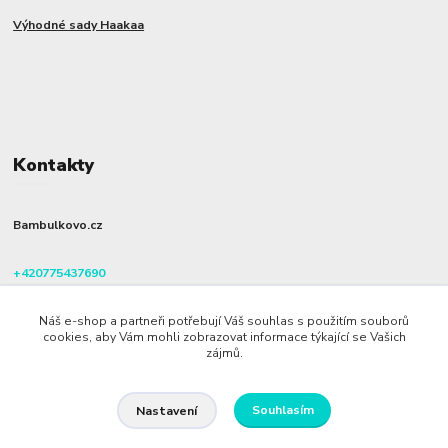
Výhodné sady Haakaa
Kontakty
Bambulkovo.cz
+420775437690
(Po-Pá, 8-16 hod.)
Náš e-shop a partneři potřebují Váš souhlas s použitím souborů
info@bambulkovo.cz
cookies, aby Vám mohli zobrazovat informace týkající se Vašich
zájmů.
Souhlasím
Nastavení