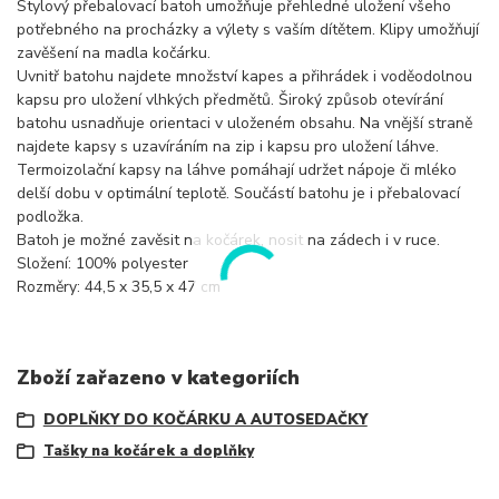
Stylový přebalovací batoh umožňuje přehledné uložení všeho
potřebného na procházky a výlety s vaším dítětem. Klipy umožňují
zavěšení na madla kočárku.
Uvnitř batohu najdete množství kapes a přihrádek i voděodolnou
kapsu pro uložení vlhkých předmětů. Široký způsob otevírání
batohu usnadňuje orientaci v uloženém obsahu. Na vnější straně
najdete kapsy s uzavíráním na zip i kapsu pro uložení láhve.
Termoizolační kapsy na láhve pomáhají udržet nápoje či mléko
delší dobu v optimální teplotě. Součástí batohu je i přebalovací
podložka.
Batoh je možné zavěsit na kočárek, nosit na zádech i v ruce.
Složení: 100% polyester
Rozměry: 44,5 x 35,5 x 47 cm
Zboží zařazeno v kategoriích
DOPLŇKY DO KOČÁRKU A AUTOSEDAČKY
Tašky na kočárek a doplňky