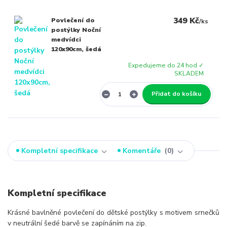
349 Kč
Povlečení do
/
ks
postýlky Noční
medvídci
120x90cm, šedá
Expedujeme do 24 hod ✓
SKLADEM
Přidat do košíku
Kompletní specifikace
Komentáře
0
Kompletní specifikace
Krásné bavlněné povlečení do dětské postýlky s motivem srnečků
v neutrální šedé barvě se zapínáním na zip.