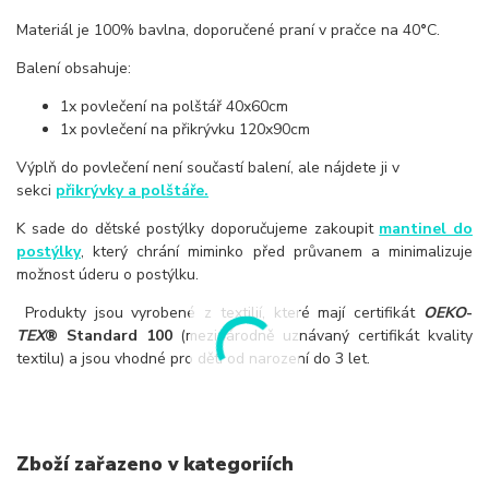
Materiál je 100% bavlna, doporučené praní v pračce na 40
°
C.
Balení obsahuje:
1x povlečení na polštář 40x60cm
1x povlečení na přikrývku 120x90cm
Výplň do povlečení není součastí balení, ale nájdete ji v
sekci
přikrývky a polštáře.
K sade do dětské postýlky doporučujeme zakoupit
mantinel do
postýlky
, který chrání miminko před průvanem a minimalizuje
možnost úderu o postýlku.
Produkty jsou vyrobené z textilií, které mají certifikát
OEKO
-
TEX
® Standard 100
(mezinárodně uznávaný certifikát kvality
textilu) a jsou vhodné pro děti od narození do 3 let.
Zboží zařazeno v kategoriích