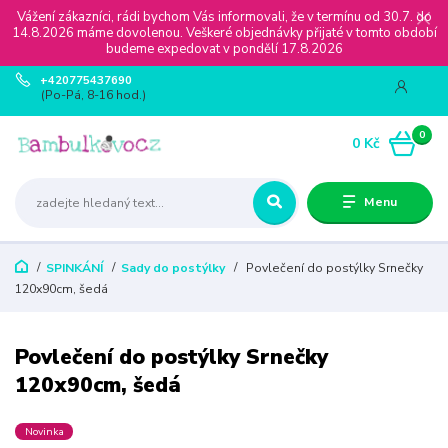
Vážení zákazníci, rádi bychom Vás informovali, že v termínu od 30.7. do
14.8.2026 máme dovolenou. Veškeré objednávky přijaté v tomto období
budeme expedovat v pondělí 17.8.2026
+420775437690
(Po-Pá, 8-16 hod.)
0
0 Kč
Menu
SPINKÁNÍ
Sady do postýlky
Povlečení do postýlky Srnečky
120x90cm, šedá
Povlečení do postýlky Srnečky
120x90cm, šedá
Novinka