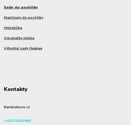
Sady do postýlky
Mantinely do postýlky
Hnízdečka
Odsávačky mléka
Výhodné sady Haakaa
Kontakty
Bambulkovo.cz
+420775437690
(Po-Pá, 8-16 hod.)