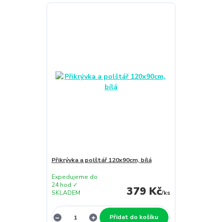
Přikrývka a polštář 120x90cm, bílá
Expedujeme do
24 hod ✓
379 Kč
SKLADEM
/
ks
Přidat do košíku