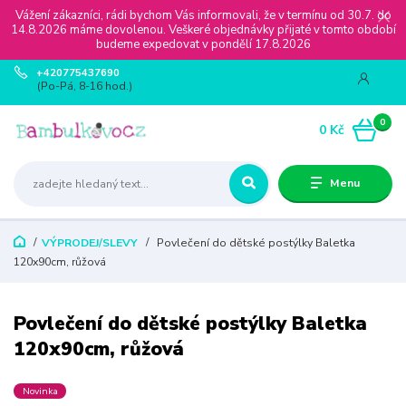
Vážení zákazníci, rádi bychom Vás informovali, že v termínu od 30.7. do
14.8.2026 máme dovolenou. Veškeré objednávky přijaté v tomto období
budeme expedovat v pondělí 17.8.2026
+420775437690
(Po-Pá, 8-16 hod.)
0
0 Kč
Menu
VÝPRODEJ/SLEVY
Povlečení do dětské postýlky Baletka
120x90cm, růžová
Povlečení do dětské postýlky Baletka
120x90cm, růžová
Novinka