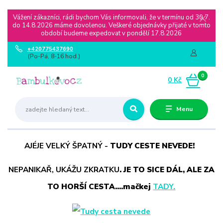
Vážení zákazníci, rádi bychom Vás informovali, že v termínu od 30.7.
do 14.8.2026 máme dovolenou. Veškeré objednávky přijaté v tomto
období budeme expedovat v pondělí 17.8.2026
+420775437690
(Po-Pá, 8-16 hod.)
0
0 Kč
Menu
AJÉJE VELKÝ ŠPATNÝ -
TUDY CESTE NEVEDE!
NEPANIKAŘ, UKÁŽU ZKRATKU
. JE TO SICE DÁL, ALE ZA
TO HORŠÍ CESTA....mačkej
TADY.