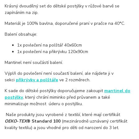
Krásný dvoudílný set do dětské postýlky v růžové barvě se
zapínáním na zip.
Materiál je 100% bavlna, doporučené praní v pračce na 40
°
C.
Balení obsahuje:
1x povlečení na polštář 40x60cm
1x povlečení na přikrývku 120x90cm
Mantinel není součástí balení.
Výplň do povlečení není součastí balení, ale nájdete ji v
sekci
přikrývky a polštáře
ve 2 rozměrech.
K sade do dětské postýlky doporučujeme zakoupit
mantinel do
postýlky
, který chrání miminko před průvanem a také
minimalizuje možnost úderu o postýlku.
Naše produkty jsou vyrobené z textilií, které mají certifikát
OEKO
-
TEX
® Standard 100
(mezinárodně uznávaný certifikát
kvality textilu) a jsou vhodné pro děti od narození do 3 let.