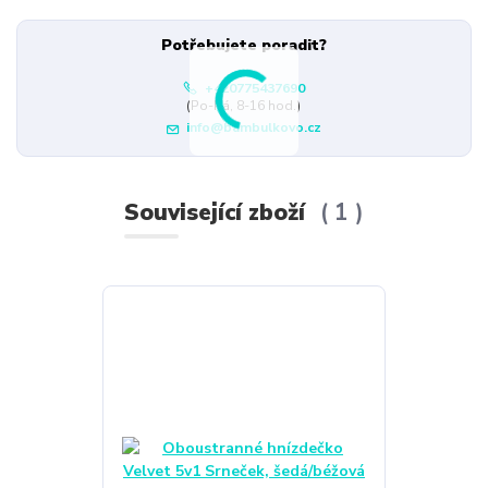
Potřebujete poradit?
+420775437690
(Po-Pá, 8-16 hod.)
info@bambulkovo.cz
Související zboží
1