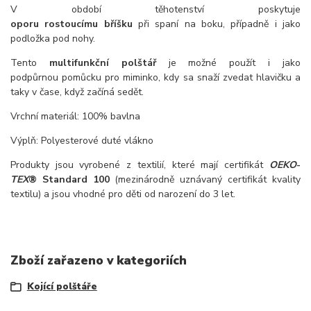
V období těhotenství poskytuje
oporu rostoucímu bříšku
při spaní na boku, případně i jako
podložka pod nohy.
Tento
multifunkční polštář
je možné použít i jako
podpůrnou pomůcku pro miminko, kdy sa snaží zvedat hlavičku a
taky v čase, když začíná sedět.
Vrchní materiál: 100% bavlna
Výplň: Polyesterové duté vlákno
Produkty jsou vyrobené z textilií, které mají certifikát
OEKO
-
TEX
®
Standard 100
(mezinárodně uznávaný certifikát kvality
textilu) a jsou vhodné pro děti od narození do 3 let.
Zboží zařazeno v kategoriích
Kojící polštáře