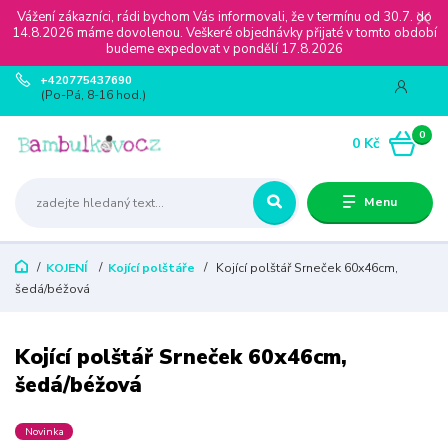
Vážení zákazníci, rádi bychom Vás informovali, že v termínu od 30.7. do
14.8.2026 máme dovolenou. Veškeré objednávky přijaté v tomto období
budeme expedovat v pondělí 17.8.2026
+420775437690
(Po-Pá, 8-16 hod.)
0
0 Kč
Menu
KOJENÍ
Kojící polštáře
Kojící polštář Srneček 60x46cm,
šedá/béžová
Kojící polštář Srneček 60x46cm,
šedá/béžová
Novinka