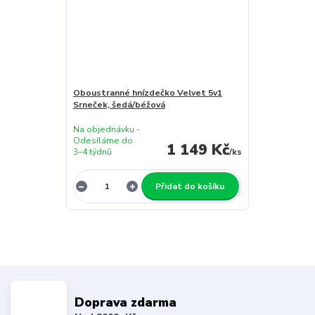
Oboustranné hnízdečko Velvet 5v1
Srneček, šedá/béžová
Na objednávku -
Odesíláme do
1 149 Kč
3–4 týdnů
/
ks
Přidat do košíku
Doprava zdarma