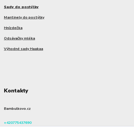
Sady do postýlky
Mantinely do postýlky
Hnízdečka
Odsávačky mléka
Výhodné sady Haakaa
Kontakty
Bambulkovo.cz
+420775437690
(Po-Pá, 8-16 hod.)