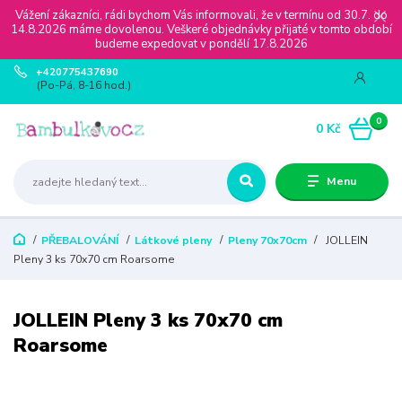
Vážení zákazníci, rádi bychom Vás informovali, že v termínu od 30.7. do
14.8.2026 máme dovolenou. Veškeré objednávky přijaté v tomto období
budeme expedovat v pondělí 17.8.2026
+420775437690
(Po-Pá, 8-16 hod.)
0
0 Kč
Menu
PŘEBALOVÁNÍ
Látkové pleny
Pleny 70x70cm
JOLLEIN
Pleny 3 ks 70x70 cm Roarsome
JOLLEIN Pleny 3 ks 70x70 cm
Roarsome