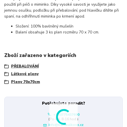
použití při péči o miminko. Díky vysoké savosti je využijete jako
jemnou osušku, podložku při přebalování, pod hlavičku dítěte při
spaní, na odhříhnutí miminka po krmení apod.
Složení: 100% bavlněný mušelín
Balení obsahuje 3 ks plen rozměru 70 x 70 cm.
Zboží zařazeno v kategoriích
PŘEBALOVÁNÍ
Látkové pleny
Pleny 70x70cm
Potřebujete poradit?
+420775437690
(Po-Pá, 8-16 hod.)
info@bambulkovo.cz