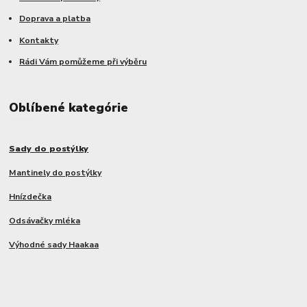
Doprava a platba
Kontakty
Rádi Vám pomůžeme při výběru
Oblíbené kategórie
Sady do postýlky
Mantinely do postýlky
Hnízdečka
Odsávačky mléka
Výhodné sady Haakaa