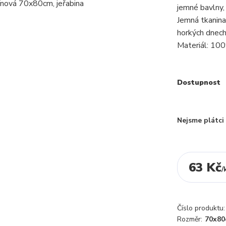
jemné bavlny,
Jemná tkanina
horkých dnech
Materiál: 10
Dostupnost
Nejsme plátc
63 Kč
/
Číslo produktu:
Rozměr:
70x8