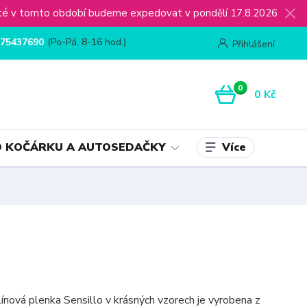
ijaté v tomto období budeme expedovat v pondělí 17.8.2026
75437690
(Po-Pá, 8-16 hod.)
Přihlášení
0
0 Kč
Více
 KOČÁRKU A AUTOSEDAČKY
línová plenka Sensillo v krásných vzorech je vyrobena z