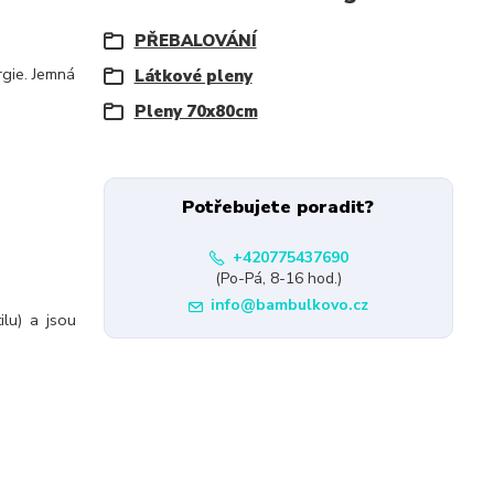
PŘEBALOVÁNÍ
rgie. Jemná
Látkové pleny
Pleny 70x80cm
Potřebujete poradit?
+420775437690
(Po-Pá, 8-16 hod.)
info@bambulkovo.cz
ilu) a jsou