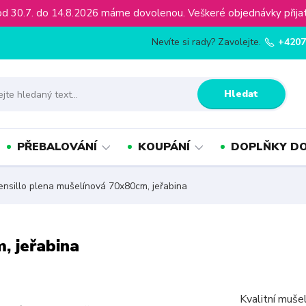
ínu od 30.7. do 14.8.2026 máme dovolenou. Veškeré objednávky př
Nevíte si rady? Zavolejte.
+4207
Hledat
PŘEBALOVÁNÍ
KOUPÁNÍ
DOPLŇKY DO
nsillo plena mušelínová 70x80cm, jeřabina
, jeřabina
Kvalitní muše