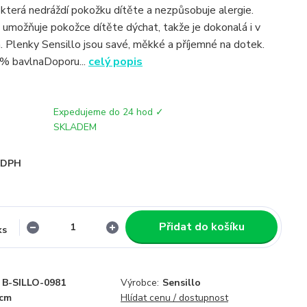
 která nedráždí pokožku dítěte a nezpůsobuje alergie.
 umožňuje pokožce dítěte dýchat, takže je dokonalá i v
. Plenky Sensillo jsou savé, měkké a příjemné na dotek.
0% bavlnaDoporu...
celý popis
Expedujeme do 24 hod ✓
SKLADEM
i DPH
Přidat do košíku
ks
B-SILLO-0981
Výrobce:
Sensillo
0cm
Hlídat cenu / dostupnost