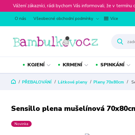
Vážení zákazníci, rádi bychom Vás informovali, že v term
O nás
Všeobecné obchodní podmínky
Více
KOJENÍ
KRMENÍ
SPINKÁNÍ
PŘEBALOVÁNÍ
Látkové pleny
Pleny 70x80cm
Se
Sensillo plena mušelínová 70x80cm
Novinka