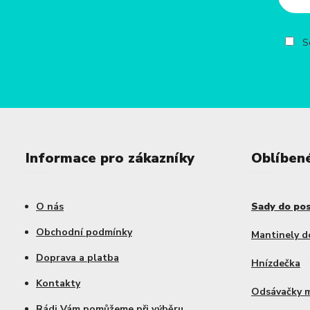
So
Informace pro zákazníky
Oblíben
O nás
Sady do po
Obchodní podmínky
Mantinely d
Doprava a platba
Hnízdečka
Kontakty
Odsávačky 
Rádi Vám pomůžeme při výběru