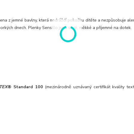
bena z jemné bavlny, která nedráždí pokožku dítěte a nezpůsobuje ale
horkých dnech. Plenky Sensillo jsou savé, měkké a příjemné na dotek.
TEX
® Standard 100
(mezinárodně uznávaný certifikát kvality text