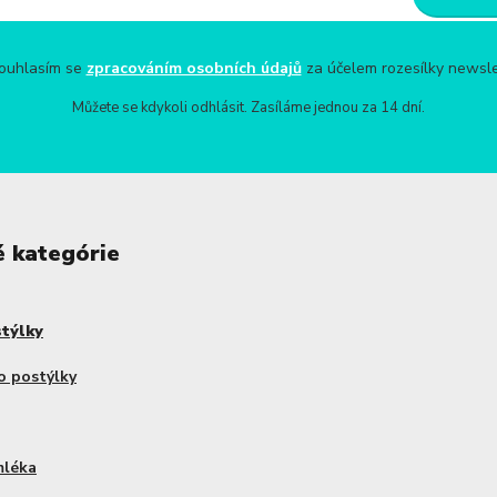
uhlasím se
zpracováním osobních údajů
za účelem rozesílky newsle
Můžete se kdykoli odhlásit. Zasíláme jednou za 14 dní.
é kategórie
stýlky
o postýlky
mléka