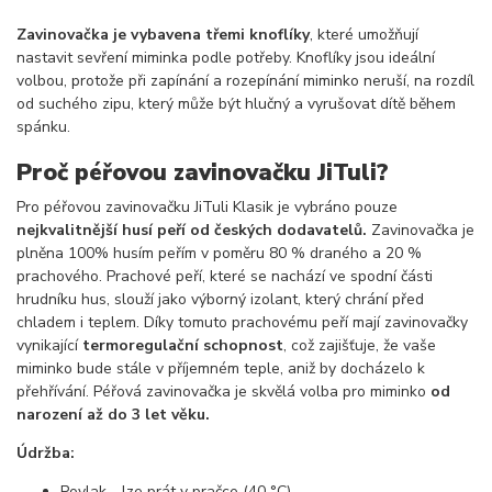
Zavinovačka je vybavena třemi knoflíky
, které umožňují
nastavit sevření miminka podle potřeby. Knoflíky jsou ideální
volbou, protože při zapínání a rozepínání miminko neruší, na rozdíl
od suchého zipu, který může být hlučný a vyrušovat dítě během
spánku.
Proč péřovou zavinovačku JiTuli?
Pro péřovou zavinovačku JiTuli Klasik je vybráno pouze
nejkvalitnější husí peří od českých dodavatelů.
Zavinovačka je
plněna 100% husím peřím v poměru 80 % draného a 20 %
prachového. Prachové peří, které se nachází ve spodní části
hrudníku hus, slouží jako výborný izolant, který chrání před
chladem i teplem. Díky tomuto prachovému peří mají zavinovačky
vynikající
termoregulační schopnost
, což zajišťuje, že vaše
miminko bude stále v příjemném teple, aniž by docházelo k
přehřívání. Péřová zavinovačka je skvělá volba pro miminko
od
narození až do 3 let věku.
Údržba:
Povlak - lze prát v pračce (40 °C)