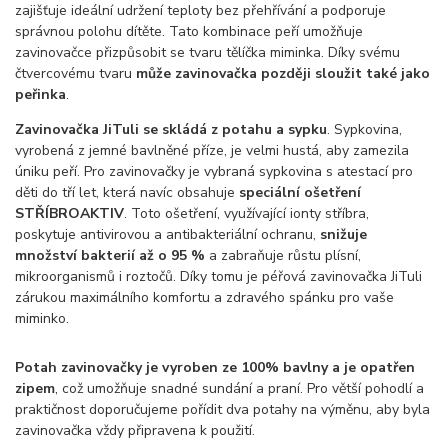
zajišťuje ideální udržení teploty bez přehřívání a podporuje
správnou polohu dítěte. Tato kombinace peří umožňuje
zavinovačce přizpůsobit se tvaru tělíčka miminka. Díky svému
čtvercovému tvaru
může zavinovačka později sloužit také jako
peřinka
.
Zavinovačka JiTuli se skládá z potahu a sypku
. Sypkovina,
vyrobená z jemné bavlněné příze, je velmi hustá, aby zamezila
úniku peří. Pro zavinovačky je vybraná sypkovina s atestací pro
děti do tří let, která navíc obsahuje
speciální ošetření
STŘÍBROAKTIV
. Toto ošetření, využívající ionty stříbra,
poskytuje antivirovou a antibakteriální ochranu,
snižuje
množství bakterií až o 95 %
a zabraňuje růstu plísní,
mikroorganismů i roztočů. Díky tomu je péřová zavinovačka JiTuli
zárukou maximálního komfortu a zdravého spánku pro vaše
miminko.
Potah zavinovačky je vyroben ze 100% bavlny a je opatřen
zipem
, což umožňuje snadné sundání a praní. Pro větší pohodlí a
praktičnost doporučujeme pořídit dva potahy na výměnu, aby byla
zavinovačka vždy připravena k použití.