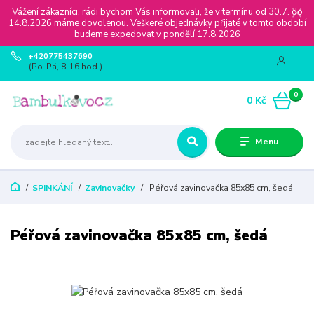
Vážení zákazníci, rádi bychom Vás informovali, že v termínu od 30.7. do
14.8.2026 máme dovolenou. Veškeré objednávky přijaté v tomto období
budeme expedovat v pondělí 17.8.2026
+420775437690
(Po-Pá, 8-16 hod.)
0
0 Kč
Menu
SPINKÁNÍ
Zavinovačky
Péřová zavinovačka 85x85 cm, šedá
Péřová zavinovačka 85x85 cm, šedá