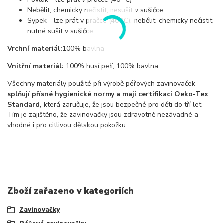
Nebělit, chemicky nečistit, nesušit v sušičce
Sypek - lze prát v pračce (40 °C), nebělit, chemicky nečistit,
nutné sušit v sušičce
Vrchní materiál:
100% bavlna
Vnitřní materiál:
100% husí peří, 100% bavlna
Všechny materiály použité při výrobě péřových zavinovaček
splňují přísné hygienické normy a mají certifikaci Oeko-Tex
Standard,
která zaručuje, že jsou bezpečné pro děti do tří let.
Tím je zajištěno, že zavinovačky jsou zdravotně nezávadné a
vhodné i pro citlivou dětskou pokožku.
Zboží zařazeno v kategoriích
Zavinovačky