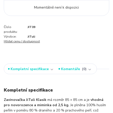
Momentálně není k dispozici
Číslo
JIT09
produktu:
Výrobce:
JiTuli
Hlídat cenu / dostupnost
Kompletní specifikace
Komentáře
0
Kompletní specifikace
Zavinovačka JiTuli Klasik
má rozměr 85 × 85 cm a je
vhodná
pro novorozence a miminka od 2,5 kg.
Je plněna 100% husím
peřím v poměru 80 % draného a 20 % prachového peří, což