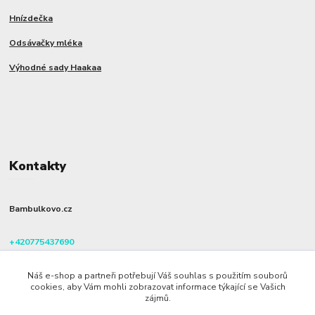
Hnízdečka
Odsávačky mléka
Výhodné sady Haakaa
Kontakty
Bambulkovo.cz
+420775437690
(Po-Pá, 8-16 hod.)
Náš e-shop a partneři potřebují Váš souhlas s použitím souborů
info@bambulkovo.cz
cookies, aby Vám mohli zobrazovat informace týkající se Vašich
zájmů.