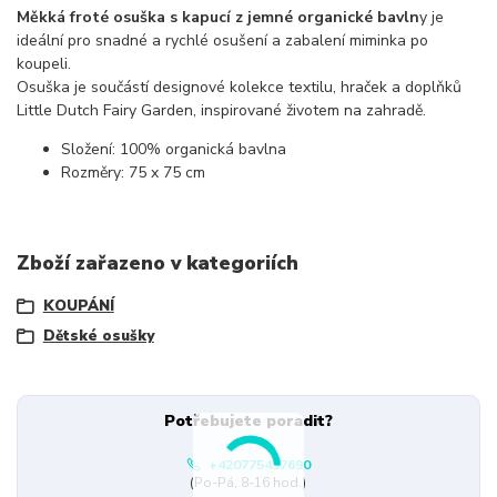
Měkká froté osuška s kapucí z jemné organické bavln
y je
ideální pro snadné a rychlé osušení a zabalení miminka po
koupeli.
Osuška je součástí designové kolekce textilu, hraček a doplňků
Little Dutch Fairy Garden, inspirované životem na zahradě.
Složení: 100% organická bavlna
Rozměry: 75 x 75 cm
Zboží zařazeno v kategoriích
KOUPÁNÍ
Dětské osušky
Potřebujete poradit?
+420775437690
(Po-Pá, 8-16 hod.)