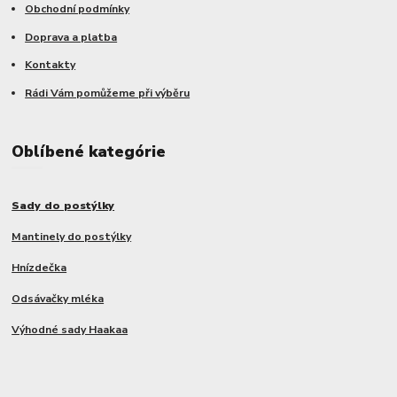
Obchodní podmínky
Doprava a platba
Kontakty
Rádi Vám pomůžeme při výběru
Oblíbené kategórie
Sady do postýlky
Mantinely do postýlky
Hnízdečka
Odsávačky mléka
Výhodné sady Haakaa