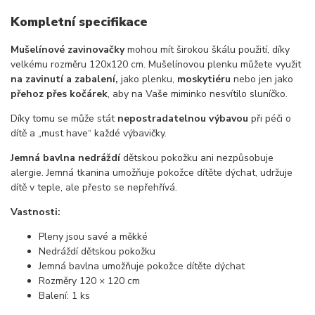
Kompletní specifikace
Mušelínové zavinovačky
mohou mít širokou škálu použití, díky
velkému rozměru 120x120 cm. Mušelínovou plenku můžete využit
na zavinutí a zabalení,
jako plenku,
moskytiéru
nebo jen jako
přehoz přes kočárek
, aby na Vaše miminko nesvítilo sluníčko.
Díky tomu se může stát
nepostradatelnou výbavou
při péči o
dítě a „must have“ každé výbavičky.
Jemná bavlna nedráždí
dětskou pokožku ani nezpůsobuje
alergie. Jemná tkanina umožňuje pokožce dítěte dýchat, udržuje
dítě v teple, ale přesto se nepřehřívá.
Vastnosti:
Pleny jsou savé a měkké
Nedráždí dětskou pokožku
Jemná bavlna umožňuje pokožce dítěte dýchat
Rozměry 120 × 120 cm
Balení: 1 ks