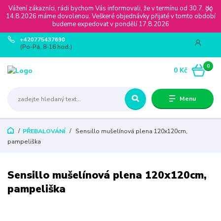
Vážení zákazníci, rádi bychom Vás informovali, že v termínu od 30.7. do
14.8.2026 máme dovolenou. Veškeré objednávky přijaté v tomto období
budeme expedovat v pondělí 17.8.2026
+420775437690
(Po-Pá, 8-16 hod.)
0
0 Kč
Menu
PŘEBALOVÁNÍ
Sensillo mušelínová plena 120x120cm,
pampeliška
Sensillo mušelínová plena 120x120cm,
pampeliška