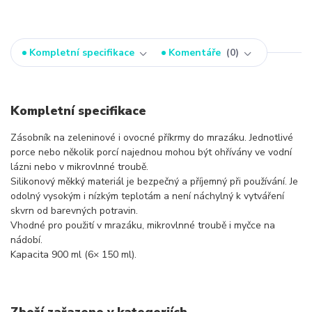
Kompletní specifikace
Komentáře
0
Kompletní specifikace
Zásobník na zeleninové i ovocné příkrmy do mrazáku. Jednotlivé
porce nebo několik porcí najednou mohou být ohřívány ve vodní
lázni nebo v mikrovlnné troubě.
Silikonový měkký materiál je bezpečný a příjemný při používání. Je
odolný vysokým i nízkým teplotám a není náchylný k vytváření
skvrn od barevných potravin.
Vhodné pro použití v mrazáku, mikrovlnné troubě i myčce na
nádobí.
Kapacita 900 ml (6× 150 ml).
Zboží zařazeno v kategoriích