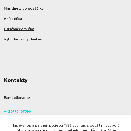
Mantinely do postýlky
Hnízdečka
Odsávačky mléka
Výhodné sady Haakaa
Kontakty
Bambulkovo.cz
+420775437690
(Po-Pá, 8-16 hod.)
Náš e-shop a partneři potřebují Váš souhlas s použitím souborů
info@bambulkovo.cz
cookies, aby Vám mohli zobrazovat informace týkající se Vašich