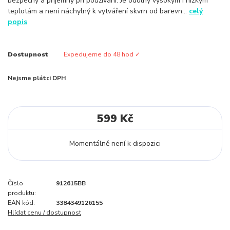
bezpečný a příjemný při používání. Je odolný vysokým i nízkým
teplotám a není náchylný k vytváření skvrn od barevn...
celý
popis
Dostupnost
Expedujeme do 48 hod ✓
Nejsme plátci DPH
599 Kč
Momentálně není k dispozici
Číslo
912615BB
produktu:
EAN kód:
3384349126155
Hlídat cenu / dostupnost