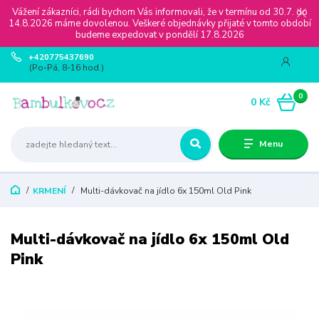
Vážení zákazníci, rádi bychom Vás informovali, že v termínu od 30.7. do
14.8.2026 máme dovolenou. Veškeré objednávky přijaté v tomto období
budeme expedovat v pondělí 17.8.2026
+420775437690
(Po-Pá, 8-16 hod.)
0
0 Kč
Menu
KRMENÍ
Multi-dávkovač na jídlo 6x 150ml Old Pink
Multi-dávkovač na jídlo 6x 150ml Old
Pink