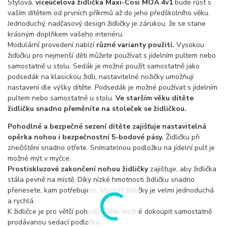
Stylová,
víceúčelová židlička Maxi-Cosi MOA 4v1
bude růst s
vaším dítětem od prvních příkrmů až do jeho předškolního věku.
Jednoduchý, nadčasový design židličky je zárukou, že se stane
krásným doplňkem vašeho interiéru.
Modulární provedení nabízí
různé varianty použití.
Vysokou
židličku pro nejmenší děti můžete používat s jídelním pultem nebo
samostatně u stolu. Sedák je možné použít samostatně jako
podsedák na klasickou židli, nastavitelné nožičky umožňují
nastavení dle výšky dítěte. Podsedák je možné používat s jídelním
pultem nebo samostatně u stolu.
Ve starším věku dítěte
židličku snadno přeměníte na stoleček se židličkou.
Pohodlné a bezpečné sezení dítěte zajišťuje nastavitelná
opěrka nohou i bezpečnostní 5-bodové pásy.
Židličku při
znečištění snadno otřete. Snímatelnou podložku na jídelní pult je
možné mýt v myčce.
Prostiskluzové zakončení nohou židličky
zajišťuje, aby židlička
stála pevně na místě. Díky nízké hmotnosti židličku snadno
přenesete, kam potřebujete. Montáž židličky je velmi jednoduchá
a rychlá.
K židličce je pro větší pohodlí dítěte možné dokoupit samostatně
prodávanou sedací podložku.