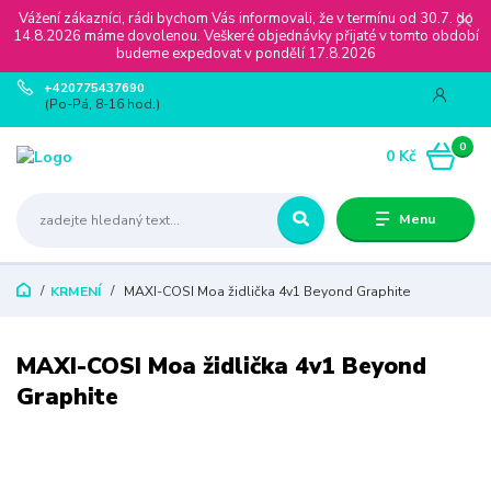
Vážení zákazníci, rádi bychom Vás informovali, že v termínu od 30.7. do
14.8.2026 máme dovolenou. Veškeré objednávky přijaté v tomto období
budeme expedovat v pondělí 17.8.2026
+420775437690
(Po-Pá, 8-16 hod.)
0
0 Kč
Menu
KRMENÍ
MAXI-COSI Moa židlička 4v1 Beyond Graphite
MAXI-COSI Moa židlička 4v1 Beyond
Graphite