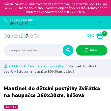
Vážení zákazníci, rádi bychom Vás informovali, že v termínu od 30.7. do
14.8.2026 máme dovolenou. Veškeré objednávky přijaté v tomto období
budeme expedovat v pondělí 17.8.2026
+420775437690
(Po-Pá, 8-16 hod.)
0
0 Kč
Menu
SPINKÁNÍ
Mantinely do postýlky
Mantinel do dětské
postýlky Zvířátka na houpačce 360x30cm, béžová
Mantinel do dětské postýlky Zvířátka
na houpačce 360x30cm, béžová
Novinka