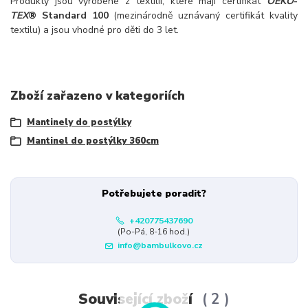
Produkty jsou vyrobené z textilii, které mají certifikát
OEKO
-
TEX
® Standard 100
(mezinárodně uznávaný certifikát kvality
textilu) a jsou vhodné pro děti do 3 let.
Zboží zařazeno v kategoriích
Mantinely do postýlky
Mantinel do postýlky 360cm
Potřebujete poradit?
+420775437690
(Po-Pá, 8-16 hod.)
info@bambulkovo.cz
Související zboží
2