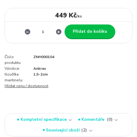
449 Kč
/
ks
Přidat do košíku
Číslo
ZNH000104
produktu:
Výrobce:
Ankras
tloušťka
1,5-2cm
mantinelu:
Hlídat cenu / dostupnost
Kompletní specifikace
Komentáře
0
Související zboží
2