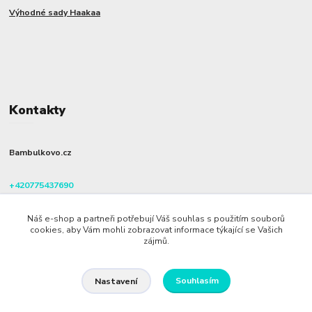
Výhodné sady Haakaa
Kontakty
Bambulkovo.cz
+420775437690
(Po-Pá, 8-16 hod.)
Náš e-shop a partneři potřebují Váš souhlas s použitím souborů
info@bambulkovo.cz
cookies, aby Vám mohli zobrazovat informace týkající se Vašich
zájmů.
Souhlasím
Nastavení