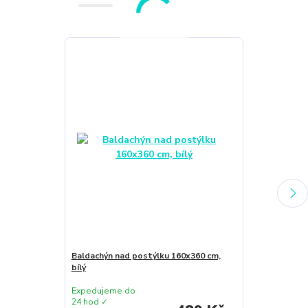
Novinka
Baldachýn nad postýlku 160x360 cm,
Prem látková
bílý
bavlna 70x70
Expedujeme do
Expedujeme 
24 hod ✓
24 hod ✓